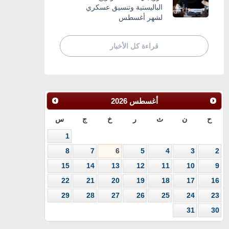
الباليستية وتنسيق عسكري
لشهر أغسطس
قراءة كل الأخبار
أغسطس
2026
ح
ن
ث
ر
خ
ج
س
1
8
7
6
5
4
3
2
15
14
13
12
11
10
9
22
21
20
19
18
17
16
29
28
27
26
25
24
23
31
30