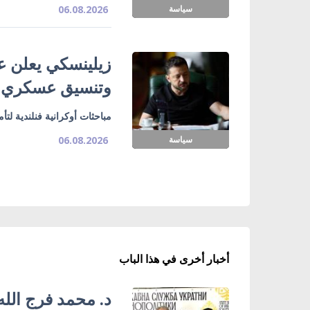
سياسة
06.08.2026
زيلينسكي يعلن ع
وتنسيق عسكري
مباحثات أوكرانية فنلندية لت
سياسة
06.08.2026
أخبار أخرى في هذا الباب
د. محمد فرج الله