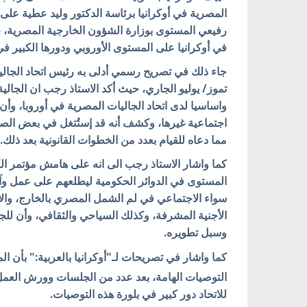
المصرية في أوكرانيا برئاسة الدكتور وليد عطية على
رفيعي المستوى بوزارة الشؤون الخارجية المصرية، ح
في أوكرانيا على المستوى الأوروبي ودورها الكبير في 
تموز/ يوليو الجاري، حيث أكد الاستاذ رجب ان الجالية
واساسيا لدى اتحاد الجاليات المصرية في أوروبا، وأن 
اجتماعية غيرها، وكشف أنه قد إستُتغل في بعض الصو
مما دعاه للقيام بعدد من الخطوات القانونية بعد ذلك.
كما واشار
الاستاذ رجب
الى انه على هامش مؤتمر ال
المستوى في الدوائر الحكومية ليطلعهم على عمل وآلي
سواء الاجتماعي في لم الشمل المصري بالخارج، وا
الأجنية المشرفة، وكذلك السياحي والثقافي، وأن للجالي
وسبل تطويره.
كما واشار في تصريحات لـ"أوكرانيا بالعربية:" بأن ال
التوصيات الهامة، بعد عدد من الجلسات وورش العمل
للاتحاد دور كبير في بلورة هذه التوصيات.