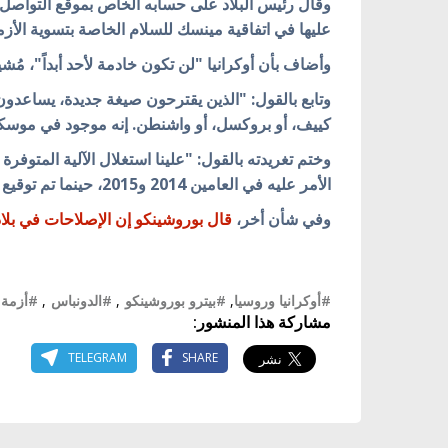
وقال رئيس البلاد على حسابه الخاص بموقع التواصل ا
عليها في اتفاقية مينسك للسلام الخاصة بتسوية الأزم
وأضاف بأن أوكرانيا "لن تكون خادمة لأحد أبداً"، مُش
وتابع بالقول: "الذين يقترحون صيغة جديدة، يساعدو
كييف، أو بروكسل، أو واشنطن. إنه موجود في موسك
وختم تغريدته بالقول: "علينا استغلال الآلية المتوفر
الأمر عليه في العامين 2014 و2015، حينما تم توقيع اتفاقية مينسك".
وفي شأن أخر،
قال بوروشينكو إن الإصلاحات في بلاده
#أوكرانيا وروسيا
,
#بيترو بوروشينكو
,
#الدونباس
,
#أزمة
مشاركة هذا المنشور:
TELEGRAM
SHARE