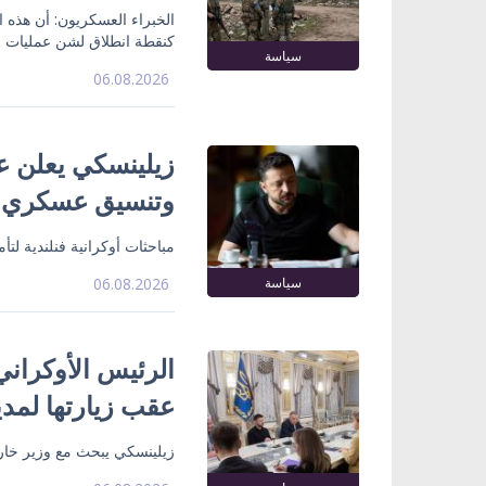
الخبراء العسكريون: أن هذه
كنقطة انطلاق لشن عمليات ع
سياسة
06.08.2026
زيلينسكي يعلن ع
وتنسيق عسكري
مباحثات أوكرانية فنلندية لت
سياسة
06.08.2026
الرئيس الأوكراني
عقب زيارتها لمدي
زيلينسكي يبحث مع وزير خارج