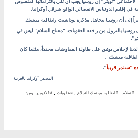
لاجتماعي "تويتر" إن روسيا يجب أن تفي بالتزاماتها المنصوص
ة في إقليم الدونباس الانفصالي الواقع شرقي أوكرانيا.
يراً إلى أن روسيا تتجاهل مذكرة بودابست واتفاقية مينسك.
ن روسيا بالنزول من رافعة العقوبات. "مفتاح السلام" ليس في
و".
ة لدينا لإجلاس بوتين على طاولة المفاوضات مجدداً، مثلما كان
 "ستثمر قريباً
".
المصدر: أوكرانيا بالعربية
,
#سلام
,
#اتفاقية مينسك للسلام
,
#عقوبات
,
#فلاديمير بوتين