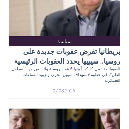
سياسة
بريطانيا تفرض عقوبات جديدة على
روسيا.. سيبيها يحدد العقوبات الرئيسية
العقوبات تشمل 19 كياناً بينها 6 بنوك روسية و6 سفن من "أسطول
الظل"، في خطوة لاستهداف تمويل الحرب وتزويد الصناعات
العسكرية
07.08.2026