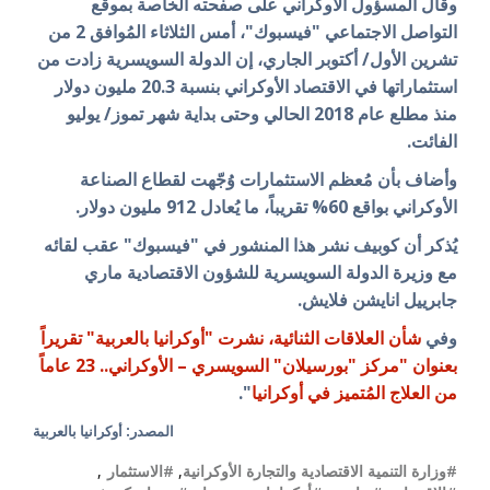
وقال المسؤول الأوكراني على صفحته الخاصة بموقع
التواصل الاجتماعي "فيسبوك"، أمس الثلاثاء المُوافق 2 من
تشرين الأول/ أكتوبر الجاري، إن الدولة السويسرية زادت من
استثماراتها في الاقتصاد الأوكراني بنسبة 20.3 مليون دولار
منذ مطلع عام 2018 الحالي وحتى بداية شهر تموز/ يوليو
الفائت.
وأضاف بأن مُعظم الاستثمارات وُجّهت لقطاع الصناعة
الأوكراني بواقع 60% تقريباً، ما يُعادل 912 مليون دولار.
يُذكر أن كوبيف نشر هذا المنشور في "فيسبوك" عقب لقائه
مع وزيرة الدولة السويسرية للشؤون الاقتصادية ماري
جابرييل انايشن فلايش.
وفي
شأن العلاقات الثنائية، نشرت "أوكرانيا بالعربية" تقريراً
بعنوان "مركز "بورسيلان" السويسري – الأوكراني.. 23 عاماً
من العلاج المُتميز في أوكرانيا
".
المصدر: أوكرانيا بالعربية
#وزارة التنمية الاقتصادية والتجارة الأوكرانية
,
#الاستثمار
,