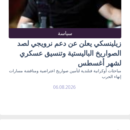
سياسة
زيلينسكي يعلن عن دعم نرويجي لصد
الصواريخ الباليستية وتنسيق عسكري
لشهر أغسطس
مباحثات أوكرانية فنلندية لتأمين صواريخ اعتراضية ومناقشة مسارات
إنهاء الحرب
06.08.2026