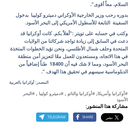
السلام، معاً أقوى".
بدوره رحب وزير الخارجية الأوكراني دميترو كوليبا بدخول
السفينة التابعة للأسطول الأمريكي إلى البحر الأسود.
وكتب في حسابه على تويتر :"أهلاً بكم. كانت أوكرانيا قد
دعت في السابق إلى زيادة تواجد شركائنا من الولايات
المتحدة وحلف شمال الأطلسي، ونحن نؤيد الخطوات المتخذة
في هذا الاتجاه، ومستعدون للعمل معًا لتعزيز أمن منطقة
البحر الأسود، ومما لا شك فيه أن 18400 طناً إضافياً من
الدبلوماسية سيسهم في تحقيق هذا الهدف ".
المصدر: أوكرانيا بالعربية
#أوكرانيا وأمريكا
,
#أوكرانيا والناتو
,
#دميترو كوليبا
,
#البحر
الأسود
مشاركة هذا المنشور:
TELEGRAM
SHARE