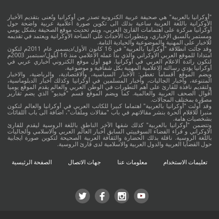
"أوكرانيا بالعربية" هي صحيفة عربية الكترونية تصدر من أوكرانيا وتُعنى بتقديم الأخبار
الأوكرانية باللغة العربية ساعية بذلك الى تكوين صورة اعلامية عربية واضحة حول
أوكرانيا مركزة على اهتمامات القارئ العربي، ويتم تحديث موقع الصحيفة بشكل يومي
ومستمر بالسبق الإخباري، وبتطورات الأحداث على الساحة الأوكرانية ويعتمد في تقديمه
للاخبار على المهنية والموضوعية والحيادية التامة.
وقد جائت انطلاقة "أوكرانيا بالعربية" في 16 كانون الأول/ديسمبر عام 2011م لتكون
امتدادا للموقع العربي الاوكراني والذي بدأ عمله الاعلامي منذ 16 أيلول/سبتمبر 2003م
لتكون رائدة الاعلام العربي في أوكرانيا. فهو أول موقع الكتروني أخباري عربي في
أوكرانيا يؤدي رسالته الاعلامية المهنية بكل شفافية و موضوعية.
ويضم الموقع أقساماً تغطي: الأخبار السياسية، والاقتصادية، والرياضية، والاخبار
المتنوعة، وأخبار الجاليات، وأخبار المسلمين في أوكرانيا وكذلك أخبار الدبلوماسية،
ولتقديم نافذة للقارئ على أهم التطورات في الوطن العربي والعالم يقدم الموقع يوميا
أقوال الصحف العربية والعالمية. كما ويضم الموقع قسم "فيديو" الذي يضم تقارير
مصوَّرة بمختلف المجالات.
وقد أولت "أوكرانيا بالعربية" اهتماما كبيرا للكاتب العربي في أوكرانيا والعالم لتكون
منبرا للاقلام الحرة بنشر مقالاتهم في باب "مقالات وملفات"، اضافة الى باب اللقائات
بشخصيات هامة.
وتتضمن "أوكرانيا بالعربية" كذلك شقها الآخر الناطق باللغة الروسية ليقدم للقارئ
الاوكراني و قراء الفضاء السوفييتي السابق أخبار العالم العربي والاسلامي والجاليات
باللغة الروسية. ناقلة بذلك الحضارة والثقافة العربية الصحيحة لتكوين صورة ايجابية
حول القضايا العربية والدول العربية والاسلامية لدى قارئ الروسية.
تعليمات الاستخدام
معلومات عنا
جهات الاتصال
الصفحة الرئيسية