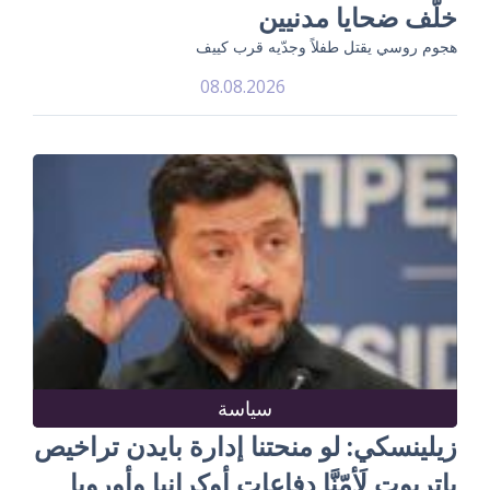
خلّف ضحايا مدنيين
هجوم روسي يقتل طفلاً وجدّيه قرب كييف
08.08.2026
سياسة
زيلينسكي: لو منحتنا إدارة بايدن تراخيص
باتريوت لَأمّنَّا دفاعات أوكرانيا وأوروبا