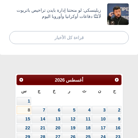
زيلينسكي: لو منحتنا إدارة بايدن تراخيص باتريوت
لَأمّنَّا دفاعات أوكرانيا وأوروبا اليوم
قراءة كل الأخبار
أغسطس
2026
ح
ن
ث
ر
خ
ج
س
1
8
7
6
5
4
3
2
15
14
13
12
11
10
9
22
21
20
19
18
17
16
29
28
27
26
25
24
23