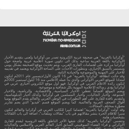
"أوكرانيا بالعربية" هي صحيفة عربية الكترونية تصدر من أوكرانيا وتُعنى بتقديم الأخبار
الأوكرانية باللغة العربية ساعية بذلك الى تكوين صورة اعلامية عربية واضحة حول
أوكرانيا مركزة على اهتمامات القارئ العربي، ويتم تحديث موقع الصحيفة بشكل يومي
ومستمر بالسبق الإخباري، وبتطورات الأحداث على الساحة الأوكرانية ويعتمد في تقديمه
للاخبار على المهنية والموضوعية والحيادية التامة.
وقد جائت انطلاقة "أوكرانيا بالعربية" في 16 كانون الأول/ديسمبر عام 2011م لتكون
امتدادا للموقع العربي الاوكراني والذي بدأ عمله الاعلامي منذ 16 أيلول/سبتمبر 2003م
لتكون رائدة الاعلام العربي في أوكرانيا. فهو أول موقع الكتروني أخباري عربي في
أوكرانيا يؤدي رسالته الاعلامية المهنية بكل شفافية و موضوعية.
ويضم الموقع أقساماً تغطي: الأخبار السياسية، والاقتصادية، والرياضية، والاخبار
المتنوعة، وأخبار الجاليات، وأخبار المسلمين في أوكرانيا وكذلك أخبار الدبلوماسية،
ولتقديم نافذة للقارئ على أهم التطورات في الوطن العربي والعالم يقدم الموقع يوميا
أقوال الصحف العربية والعالمية. كما ويضم الموقع قسم "فيديو" الذي يضم تقارير
مصوَّرة بمختلف المجالات.
وقد أولت "أوكرانيا بالعربية" اهتماما كبيرا للكاتب العربي في أوكرانيا والعالم لتكون
منبرا للاقلام الحرة بنشر مقالاتهم في باب "مقالات وملفات"، اضافة الى باب اللقائات
بشخصيات هامة.
وتتضمن "أوكرانيا بالعربية" كذلك شقها الآخر الناطق باللغة الروسية ليقدم للقارئ
الاوكراني و قراء الفضاء السوفييتي السابق أخبار العالم العربي والاسلامي والجاليات
باللغة الروسية. ناقلة بذلك الحضارة والثقافة العربية الصحيحة لتكوين صورة ايجابية