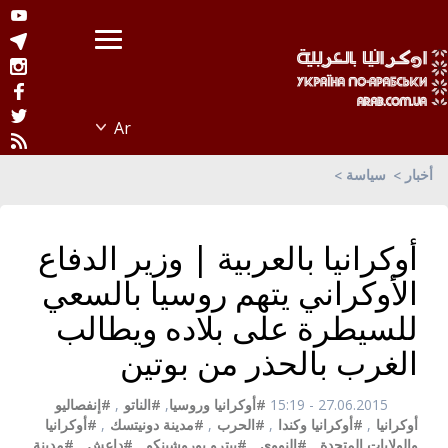
أخبار
سياسة
أوكرانيا بالعربية | وزير الدفاع
الأوكراني يتهم روسيا بالسعي
للسيطرة على بلاده ويطالب
الغرب بالحذر من بوتين
27.06.2015 - 15:19
#أوكرانيا وروسيا
,
#الناتو
,
#إنفصاليو
أوكرانيا
,
#أوكرانيا وكندا
,
#الحرب
,
#مدينة دونيتسك
,
#أوكرانيا
والولايات المتحدة
,
#النووي
,
#بيترو بوروشينكو
,
#داعش
,
#مدينة