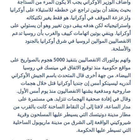
وأضاف الوزير الأوكراني يجب ألا يكون المرء من السذاجة
بحيث يعتقد أن بوتين تراجع عن خططه للاستيلاء على أوكرانيا
ولزعزعة الموقف في أوكرانيا. هو فقط يغير تكتيكاته
واستراتيجياته لكن هدفه يبقى دون تغيير وهو أن يستولي على
أوكرانيا. وينفي بوتين اتهامات كييف والغرب بأن روسيا تدعم
الانفصاليين الموالين لروسيا في شرق أوكرانيا بالجنود
والأسلحة.
واتهم بولتوراك الانفصاليين بتنفيذ 5000 هجوم بالصواريخ على
مواقع حكومية منذ توقيع الاتفاق في مينسك في روسيا
البيضاء. من جهة أخرى قال المتحدث باسم الجيش الأوكراني
أندريه ليسينكو أمس إن جنديا أوكرانيا قتل خلال هجمات
صاروخية ومدفعية يشنها الانفصاليون منذ يوم أمس الأول.
وقال في إفادة صحفية الهجمات تتزايد. هي مستمرة على
مدار الساعة، لافتا إلى أن النقاط الساخنة كانت بالقرب من
مطار مدينة دونيتسك التي يسيطر عليها المسلحون وقرية
شيروكيني الواقعة إلى الشرق من مدينة ماريوبول الساحلية
التي تسيطر عليها الحكومة.