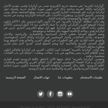
"أوكرانيا بالعربية" هي صحيفة عربية الكترونية تصدر من أوكرانيا وتُعنى بتقديم الأخبار
الأوكرانية باللغة العربية ساعية بذلك الى تكوين صورة اعلامية عربية واضحة حول
أوكرانيا مركزة على اهتمامات القارئ العربي، ويتم تحديث موقع الصحيفة بشكل يومي
ومستمر بالسبق الإخباري، وبتطورات الأحداث على الساحة الأوكرانية ويعتمد في تقديمه
للاخبار على المهنية والموضوعية والحيادية التامة.
وقد جائت انطلاقة "أوكرانيا بالعربية" في 16 كانون الأول/ديسمبر عام 2011م لتكون
امتدادا للموقع العربي الاوكراني والذي بدأ عمله الاعلامي منذ 16 أيلول/سبتمبر 2003م
لتكون رائدة الاعلام العربي في أوكرانيا. فهو أول موقع الكتروني أخباري عربي في
أوكرانيا يؤدي رسالته الاعلامية المهنية بكل شفافية و موضوعية.
ويضم الموقع أقساماً تغطي: الأخبار السياسية، والاقتصادية، والرياضية، والاخبار
المتنوعة، وأخبار الجاليات، وأخبار المسلمين في أوكرانيا وكذلك أخبار الدبلوماسية،
ولتقديم نافذة للقارئ على أهم التطورات في الوطن العربي والعالم يقدم الموقع يوميا
أقوال الصحف العربية والعالمية. كما ويضم الموقع قسم "فيديو" الذي يضم تقارير
مصوَّرة بمختلف المجالات.
وقد أولت "أوكرانيا بالعربية" اهتماما كبيرا للكاتب العربي في أوكرانيا والعالم لتكون
منبرا للاقلام الحرة بنشر مقالاتهم في باب "مقالات وملفات"، اضافة الى باب اللقائات
بشخصيات هامة.
وتتضمن "أوكرانيا بالعربية" كذلك شقها الآخر الناطق باللغة الروسية ليقدم للقارئ
الاوكراني و قراء الفضاء السوفييتي السابق أخبار العالم العربي والاسلامي والجاليات
باللغة الروسية. ناقلة بذلك الحضارة والثقافة العربية الصحيحة لتكوين صورة ايجابية
حول القضايا العربية والدول العربية والاسلامية لدى قارئ الروسية.
تعليمات الاستخدام
معلومات عنا
جهات الاتصال
الصفحة الرئيسية
© Ukraine in Arabic, 2018. All Rights Reserved.