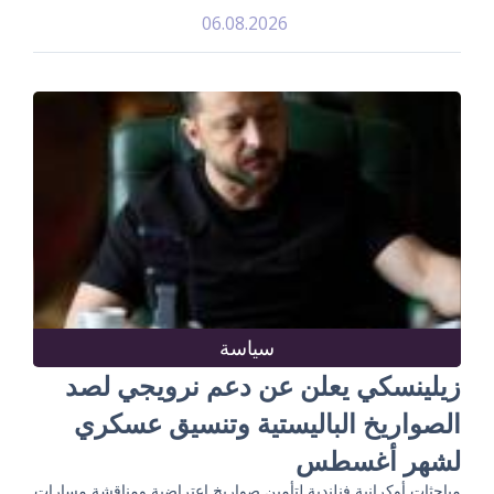
06.08.2026
سياسة
زيلينسكي يعلن عن دعم نرويجي لصد
الصواريخ الباليستية وتنسيق عسكري
لشهر أغسطس
مباحثات أوكرانية فنلندية لتأمين صواريخ اعتراضية ومناقشة مسارات