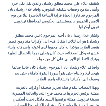
شقيقه علاء علي محمد مطلق رشدان والذي نقل بكل حزن
وأسى ملامح وصفات شقيقه المتوفي، وافاد
علاء رشدان
بان
المرحوم قد فارق الحياة قرابة الساعة العاشرة ليلا من يوم
الامس الخميس بالمستشفى الحكومي لمحافظة تيرنوبيل
غربي أوكرانيا.
واشار علاء رشدان بان أخيه المرحوم (علي محمد مطلق
رشدان) هو اب لثلاث اطفال قدم الى أوكرانيا منذ زمن قصير
بقصد العلاج، مؤكدا انه كان محبوبا لدى اخوته واصدقائه وابناء
عشيرته وكل أصدقائه، حيث كان يتحلى دوما بالخصال الطيبة
ويترك الانطباع الايجابي على كل من حوله.
واضاف علاء رشدان بان المرحوم رشدان كان عابدا صائما
يتهجد ليلا ولا ينام حتى يقرأ سورة البقرة كاملة ، حتى بعد
وصوله الى أوكرانيا وانشغاله بامور العلاج.
وبهذا المصاب تتقدم هيئة تحرير صحيفة أوكرانيا بالعربية
ممثلة برئيس تحريرها د. محمد فرج الله، و
الجالية المصرية
بمدينة تيرنوبيل ممثلة برئيسها السيد مايكل نجيب أسكندر
،
بخالص العزاء والمواساة لآل رشدان الكرام بهذا المصاب