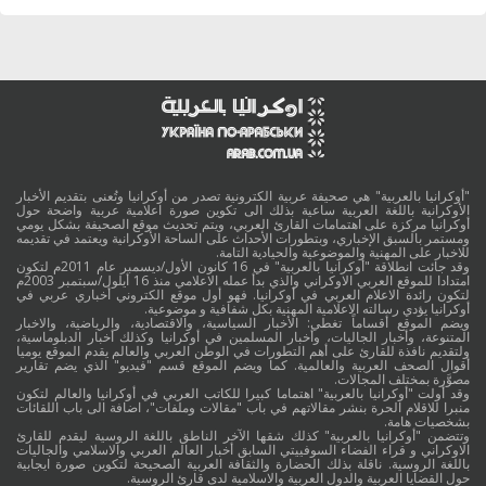
"أوكرانيا بالعربية" هي صحيفة عربية الكترونية تصدر من أوكرانيا وتُعنى بتقديم الأخبار
الأوكرانية باللغة العربية ساعية بذلك الى تكوين صورة اعلامية عربية واضحة حول
أوكرانيا مركزة على اهتمامات القارئ العربي، ويتم تحديث موقع الصحيفة بشكل يومي
ومستمر بالسبق الإخباري، وبتطورات الأحداث على الساحة الأوكرانية ويعتمد في تقديمه
للاخبار على المهنية والموضوعية والحيادية التامة.
وقد جائت انطلاقة "أوكرانيا بالعربية" في 16 كانون الأول/ديسمبر عام 2011م لتكون
امتدادا للموقع العربي الاوكراني والذي بدأ عمله الاعلامي منذ 16 أيلول/سبتمبر 2003م
لتكون رائدة الاعلام العربي في أوكرانيا. فهو أول موقع الكتروني أخباري عربي في
أوكرانيا يؤدي رسالته الاعلامية المهنية بكل شفافية و موضوعية.
ويضم الموقع أقساماً تغطي: الأخبار السياسية، والاقتصادية، والرياضية، والاخبار
المتنوعة، وأخبار الجاليات، وأخبار المسلمين في أوكرانيا وكذلك أخبار الدبلوماسية،
ولتقديم نافذة للقارئ على أهم التطورات في الوطن العربي والعالم يقدم الموقع يوميا
أقوال الصحف العربية والعالمية. كما ويضم الموقع قسم "فيديو" الذي يضم تقارير
مصوَّرة بمختلف المجالات.
وقد أولت "أوكرانيا بالعربية" اهتماما كبيرا للكاتب العربي في أوكرانيا والعالم لتكون
منبرا للاقلام الحرة بنشر مقالاتهم في باب "مقالات وملفات"، اضافة الى باب اللقائات
بشخصيات هامة.
وتتضمن "أوكرانيا بالعربية" كذلك شقها الآخر الناطق باللغة الروسية ليقدم للقارئ
الاوكراني و قراء الفضاء السوفييتي السابق أخبار العالم العربي والاسلامي والجاليات
باللغة الروسية. ناقلة بذلك الحضارة والثقافة العربية الصحيحة لتكوين صورة ايجابية
حول القضايا العربية والدول العربية والاسلامية لدى قارئ الروسية.