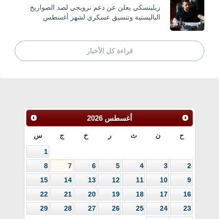
زيلينسكي يعلن عن دعم نرويجي لصد الصواريخ
الباليستية وتنسيق عسكري لشهر أغسطس
قراءة كل الأخبار
أغسطس
2026
ح
ن
ث
ر
خ
ج
س
1
8
7
6
5
4
3
2
15
14
13
12
11
10
9
22
21
20
19
18
17
16
29
28
27
26
25
24
23