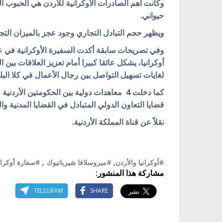
وكانت أهم الصادرات الأوكرانية للأردن هي الحبوب ال
حيواني.
ويظهر حجم التبادل التجاري وجود عجز بالميزان التجاري لصالح أوكراني
وفي تصريحات سابقة أكدت السفيرة الأوكرانية في عم
أوكرانيا، يشكل عائقا كبيرا أمام تعزيز العلاقات بين ا
لغايات تسهيل التواصل بين رجال الأعمال في كلا البل
كما دخلت 4 معاهدات دولية بين الحكومتين الأر
قضايا التعاون الدولي المتبادل في القضايا المدنية و
نقلاً عن قناة المملكة الأردنية.
#أوكرانيا والأردن
,
#ميروسلافا شيرباتيوك
,
#سفارة أوكراني
مشاركة هذا المنشور:
TELEGRAM
SHARE