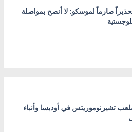
ذيراً صارماً لموسكو: لا أنصح بمواصلة
وجستية
ب تشيرنوموريتس في أوديسا وأنباء