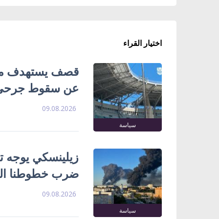
اختيار القراء
قصف يستهدف ملع
عن سقوط جرحى
09.08.2026
سياسة
زيلينسكي يوجه تح
ضرب خطوطنا الل
09.08.2026
سياسة