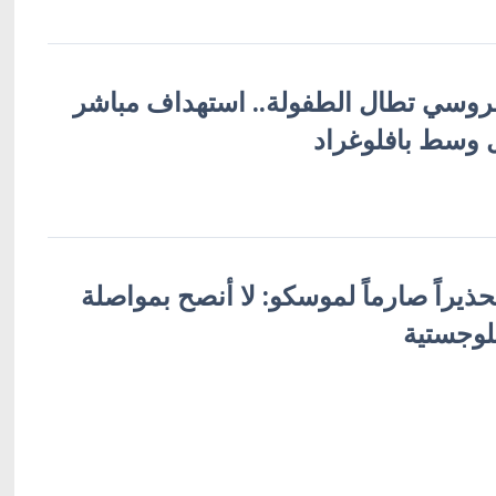
لروسي تطال الطفولة.. استهداف مباشر
ل وسط بافلوغراد
ذيراً صارماً لموسكو: لا أنصح بمواصلة
وجستية