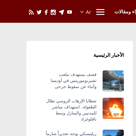
يحدث في العالم
اء ومقالات
الأخبار الرئيسية
قصف يستهدف ملعب
تشيرنوموريتس في أوديسا
وأنباء عن سقوط جرحى
شظايا الإرهاب الروسي تطال
الطفولة.. استهداف مباشر
للمدنيين والمنازل وسط
بافلوغراد
زيلينسكي يوجه تحذيراً صارماً