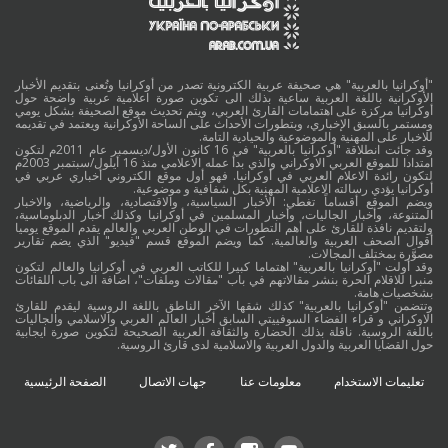
"أوكرانيا بالعربية" هي صحيفة عربية الكترونية تصدر من أوكرانيا وتُعنى بتقديم الأخبار
الأوكرانية باللغة العربية ساعية بذلك الى تكوين صورة اعلامية عربية واضحة حول
أوكرانيا مركزة على اهتمامات القارئ العربي، ويتم تحديث موقع الصحيفة بشكل يومي
ومستمر بالسبق الإخباري، وبتطورات الأحداث على الساحة الأوكرانية ويعتمد في تقديمه
للاخبار على المهنية والموضوعية والحيادية التامة.
وقد جائت انطلاقة "أوكرانيا بالعربية" في 16 كانون الأول/ديسمبر عام 2011م لتكون
امتدادا للموقع العربي الاوكراني والذي بدأ عمله الاعلامي منذ 16 أيلول/سبتمبر 2003م
لتكون رائدة الاعلام العربي في أوكرانيا. فهو أول موقع الكتروني أخباري عربي في
أوكرانيا يؤدي رسالته الاعلامية المهنية بكل شفافية و موضوعية.
ويضم الموقع أقساماً تغطي: الأخبار السياسية، والاقتصادية، والرياضية، والاخبار
المتنوعة، وأخبار الجاليات، وأخبار المسلمين في أوكرانيا وكذلك أخبار الدبلوماسية،
ولتقديم نافذة للقارئ على أهم التطورات في الوطن العربي والعالم يقدم الموقع يوميا
أقوال الصحف العربية والعالمية. كما ويضم الموقع قسم "فيديو" الذي يضم تقارير
مصوَّرة بمختلف المجالات.
وقد أولت "أوكرانيا بالعربية" اهتماما كبيرا للكاتب العربي في أوكرانيا والعالم لتكون
منبرا للاقلام الحرة بنشر مقالاتهم في باب "مقالات وملفات"، اضافة الى باب اللقائات
بشخصيات هامة.
وتتضمن "أوكرانيا بالعربية" كذلك شقها الآخر الناطق باللغة الروسية ليقدم للقارئ
الاوكراني و قراء الفضاء السوفييتي السابق أخبار العالم العربي والاسلامي والجاليات
باللغة الروسية. ناقلة بذلك الحضارة والثقافة العربية الصحيحة لتكوين صورة ايجابية
حول القضايا العربية والدول العربية والاسلامية لدى قارئ الروسية.
تعليمات الاستخدام
معلومات عنا
جهات الاتصال
الصفحة الرئيسية