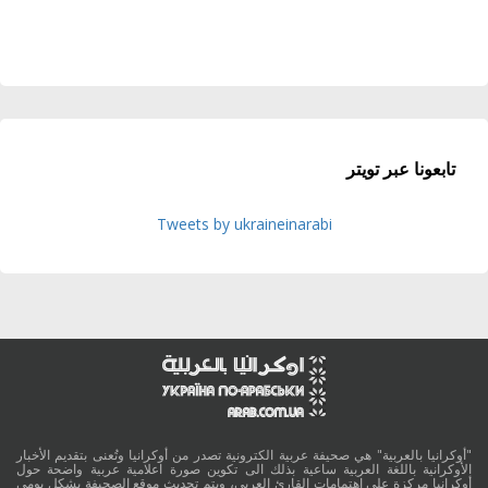
تابعونا عبر تويتر
Tweets by ukraineinarabi
"أوكرانيا بالعربية" هي صحيفة عربية الكترونية تصدر من أوكرانيا وتُعنى بتقديم الأخبار
الأوكرانية باللغة العربية ساعية بذلك الى تكوين صورة اعلامية عربية واضحة حول
أوكرانيا مركزة على اهتمامات القارئ العربي، ويتم تحديث موقع الصحيفة بشكل يومي