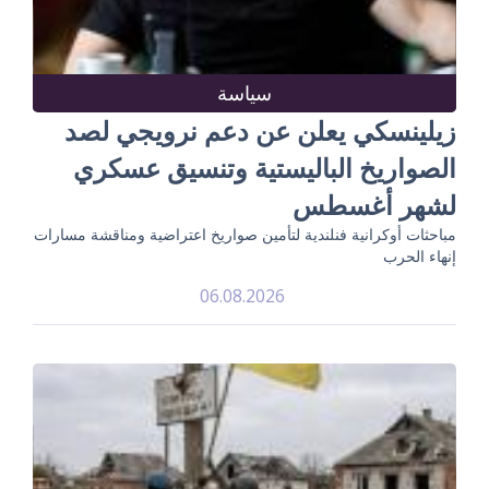
سياسة
زيلينسكي يعلن عن دعم نرويجي لصد
الصواريخ الباليستية وتنسيق عسكري
لشهر أغسطس
مباحثات أوكرانية فنلندية لتأمين صواريخ اعتراضية ومناقشة مسارات
إنهاء الحرب
06.08.2026