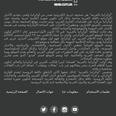
"أوكرانيا بالعربية" هي صحيفة عربية الكترونية تصدر من أوكرانيا وتُعنى بتقديم الأخبار
الأوكرانية باللغة العربية ساعية بذلك الى تكوين صورة اعلامية عربية واضحة حول
أوكرانيا مركزة على اهتمامات القارئ العربي، ويتم تحديث موقع الصحيفة بشكل يومي
ومستمر بالسبق الإخباري، وبتطورات الأحداث على الساحة الأوكرانية ويعتمد في تقديمه
للاخبار على المهنية والموضوعية والحيادية التامة.
وقد جائت انطلاقة "أوكرانيا بالعربية" في 16 كانون الأول/ديسمبر عام 2011م لتكون
امتدادا للموقع العربي الاوكراني والذي بدأ عمله الاعلامي منذ 16 أيلول/سبتمبر 2003م
لتكون رائدة الاعلام العربي في أوكرانيا. فهو أول موقع الكتروني أخباري عربي في
أوكرانيا يؤدي رسالته الاعلامية المهنية بكل شفافية و موضوعية.
ويضم الموقع أقساماً تغطي: الأخبار السياسية، والاقتصادية، والرياضية، والاخبار
المتنوعة، وأخبار الجاليات، وأخبار المسلمين في أوكرانيا وكذلك أخبار الدبلوماسية،
ولتقديم نافذة للقارئ على أهم التطورات في الوطن العربي والعالم يقدم الموقع يوميا
أقوال الصحف العربية والعالمية. كما ويضم الموقع قسم "فيديو" الذي يضم تقارير
مصوَّرة بمختلف المجالات.
وقد أولت "أوكرانيا بالعربية" اهتماما كبيرا للكاتب العربي في أوكرانيا والعالم لتكون
منبرا للاقلام الحرة بنشر مقالاتهم في باب "مقالات وملفات"، اضافة الى باب اللقائات
بشخصيات هامة.
وتتضمن "أوكرانيا بالعربية" كذلك شقها الآخر الناطق باللغة الروسية ليقدم للقارئ
الاوكراني و قراء الفضاء السوفييتي السابق أخبار العالم العربي والاسلامي والجاليات
باللغة الروسية. ناقلة بذلك الحضارة والثقافة العربية الصحيحة لتكوين صورة ايجابية
حول القضايا العربية والدول العربية والاسلامية لدى قارئ الروسية.
تعليمات الاستخدام
معلومات عنا
جهات الاتصال
الصفحة الرئيسية