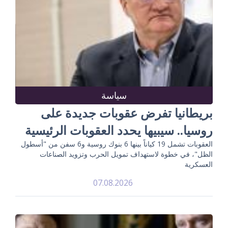
سياسة
بريطانيا تفرض عقوبات جديدة على
روسيا.. سيبيها يحدد العقوبات الرئيسية
العقوبات تشمل 19 كياناً بينها 6 بنوك روسية و6 سفن من "أسطول
الظل"، في خطوة لاستهداف تمويل الحرب وتزويد الصناعات
العسكرية
07.08.2026