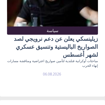
سياسة
زيلينسكي يعلن عن دعم نرويجي لصد
الصواريخ الباليستية وتنسيق عسكري
لشهر أغسطس
مباحثات أوكرانية فنلندية لتأمين صواريخ اعتراضية ومناقشة مسارات
إنهاء الحرب
06.08.2026