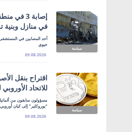
إصابة 3 في
في منازل وبنية تح
أحد المصابين في المستشفى
حيوي
سياسة
09.08.2026
اقتراح بنقل الأص
للاتحاد الأوروبي ل
"يوروكلير" إلى كيان أوروبي
سياسة
09.08.2026