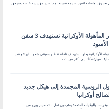
 بحروق، وإصابة اثنين بصدمة نفسية، مع تضرر مؤسسة خاصة ومرفق
قوات الأنظمة غير المأهولة الأوكرانية تستهدف 3 سفن
الأسود
أهولة الأوكرانية يعلن استهداف ناقلة نفط وسفينتي شحن، ليرتفع عدد
ة "مولوتشكا" إلى أكثر من 220
ول الروسية المجمدة إلى هيكل جديد
صالح أوكرانيا
مسؤولون سابقون من ألمانيا وفرنسا والولايات المتحدة يقترحون نقل 210 مليار يورو من