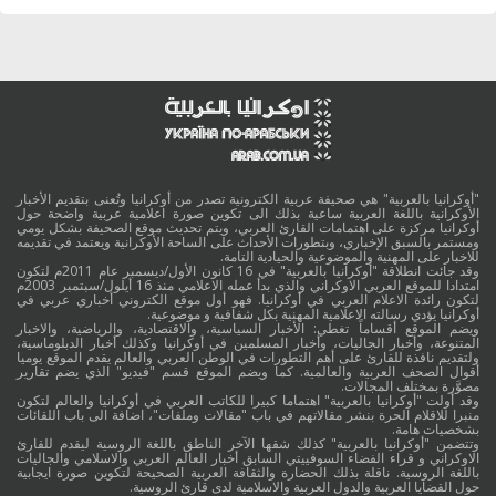
"أوكرانيا بالعربية" هي صحيفة عربية الكترونية تصدر من أوكرانيا وتُعنى بتقديم الأخبار
الأوكرانية باللغة العربية ساعية بذلك الى تكوين صورة اعلامية عربية واضحة حول
أوكرانيا مركزة على اهتمامات القارئ العربي، ويتم تحديث موقع الصحيفة بشكل يومي
ومستمر بالسبق الإخباري، وبتطورات الأحداث على الساحة الأوكرانية ويعتمد في تقديمه
للاخبار على المهنية والموضوعية والحيادية التامة.
وقد جائت انطلاقة "أوكرانيا بالعربية" في 16 كانون الأول/ديسمبر عام 2011م لتكون
امتدادا للموقع العربي الاوكراني والذي بدأ عمله الاعلامي منذ 16 أيلول/سبتمبر 2003م
لتكون رائدة الاعلام العربي في أوكرانيا. فهو أول موقع الكتروني أخباري عربي في
أوكرانيا يؤدي رسالته الاعلامية المهنية بكل شفافية و موضوعية.
ويضم الموقع أقساماً تغطي: الأخبار السياسية، والاقتصادية، والرياضية، والاخبار
المتنوعة، وأخبار الجاليات، وأخبار المسلمين في أوكرانيا وكذلك أخبار الدبلوماسية،
ولتقديم نافذة للقارئ على أهم التطورات في الوطن العربي والعالم يقدم الموقع يوميا
أقوال الصحف العربية والعالمية. كما ويضم الموقع قسم "فيديو" الذي يضم تقارير
مصوَّرة بمختلف المجالات.
وقد أولت "أوكرانيا بالعربية" اهتماما كبيرا للكاتب العربي في أوكرانيا والعالم لتكون
منبرا للاقلام الحرة بنشر مقالاتهم في باب "مقالات وملفات"، اضافة الى باب اللقائات
بشخصيات هامة.
وتتضمن "أوكرانيا بالعربية" كذلك شقها الآخر الناطق باللغة الروسية ليقدم للقارئ
الاوكراني و قراء الفضاء السوفييتي السابق أخبار العالم العربي والاسلامي والجاليات
باللغة الروسية. ناقلة بذلك الحضارة والثقافة العربية الصحيحة لتكوين صورة ايجابية
حول القضايا العربية والدول العربية والاسلامية لدى قارئ الروسية.