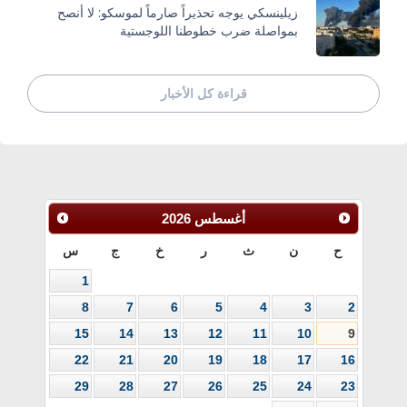
زيلينسكي يوجه تحذيراً صارماً لموسكو: لا أنصح
بمواصلة ضرب خطوطنا اللوجستية
قراءة كل الأخبار
أغسطس
2026
ح
ن
ث
ر
خ
ج
س
1
8
7
6
5
4
3
2
15
14
13
12
11
10
9
22
21
20
19
18
17
16
29
28
27
26
25
24
23