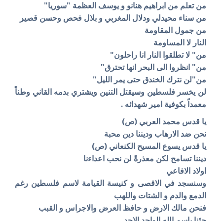
من تعلم من ابراهيم هنانو و يوسف العظمة "سوريا"
من سناء محيدلي ودلال المغربي و بلال فحص وحسن قصير
من جمول المقاومة
النار لا المساومة
من" لا تطلقوا النار انا راحلون"
من" انظروا الى البحر انها تحترق"
من"لن نترك الخندق حتى يمر الليل"
لن يخسر فلسطين وسيقتل التنين ويشتري بدمه القاني وطناً
معمداً بكوفية امير شهدائه .
يا قدس محمد العربي (ص)
نحن ضد الارهاب وديننا دين محبة
يا قدس يسوع المسيح الكنعاني (ص)
ديننا تسامح لكن معذرةً لن نحب اعداءنا
اولاد الافاعي
وسنسجد في الاقصى و كنيسة القيامة لاسم فلسطين رغم
الدمع والدم و الشتات واللهب
فنحن مالك الارض و حافظ العرض والاجراس و القبب
جئنا باسم الله الواحد الاحد