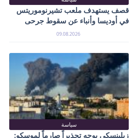
قصف يستهدف ملعب تشيرنوموريتس
في أوديسا وأنباء عن سقوط جرحى
09.08.2026
سياسة
زيلينسكي يوجه تحذيراً صارماً لموسكو: