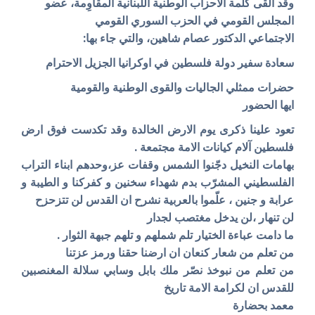
وقد القى كلمة الاحزاب الوطنية اللبنانية المقاوِمة،
عضو
المجلس القومي في الحزب السوري القومي
الاجتماعي
الدكتور عصام شاهين، والتي جاء بها:
سعادة سفير دولة فلسطين في اوكرانيا الجزيل الاحترام
حضرات ممثلي الجاليات والقوى الوطنية والقومية
ايها الحضور
تعود علينا ذكرى يوم الارض الخالدة وقد تكدست فوق ارض
فلسطين آلام كيانات الامة مجتمعة .
بهامات النخيل دجّنوا الشمس وقفات عز،وحدهم ابناء التراب
الفلسطيني المشرّب بدم شهداء سخنين و كفركنا و الطيبة و
عرابة و جنين ، علّموا بالعربية نشرح ان القدس لن تتزحزح
لن تنهار ،لن يدخل مغتصب لجدار
ما دامت عباءة الختيار تلم شملهم و تلهم جبهة الثوار .
من تعلم من شعار كنعان ان ارضنا حقنا ورمز عزتنا
من تعلم من نبوخذ نصّر ملك بابل وسابي سلالة المغنصبين
للقدس ان لكرامة الامة تاريخ
معمد بحضارة