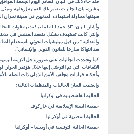
بنشره، بان الجاليات تعتبر تلك العملية إرهابية وتمثل ا
سبقتها محاولة استهداف المدنيين في مدينة نجران ا
وأشار البيان: "اذ نحمد الله لما تمكنت به قوات ال
والتي كانت تستهدف بشكل متعمد المدنيين في مدي
والعدائية" من قبل ميليشيات الحوثي باستخدام الطائر
يعد انتهاكا صارخا للقانون الدولي والإنساني".
كما وشددت الجاليات على ضرورة حل الازمة اليمنية
الاتّفاقات التي تم التوصّل إليها خلال مُؤتمر الحوار
وأحكام قرارات مجلس الأمن الدُولي ذات الصلة بالأم
وانضمت للبيان الجاليات والمنظمات التالية:
الجالية الفلسطينية في أوكرانيا
جمعية السنة الإسلامية في خاركوف
الجالية المصرية في أوكرانيا
جمعية الجالية التونسية في أوديسا – أوكرانيا