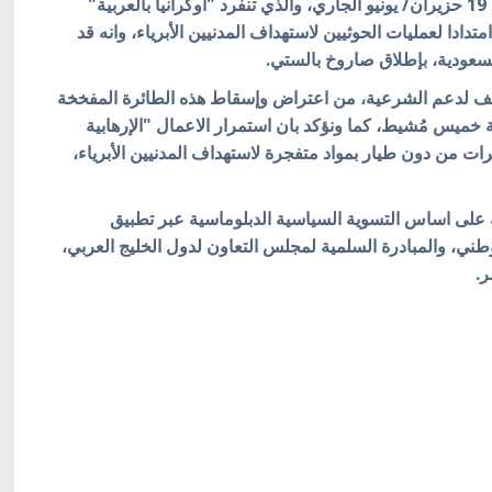
فقد جاء ذلك في البيان الصادر اليوم الجمعة الموافق 19 حزيران/ يونيو الجاري، والذي تنفرد "أوكرانيا بالعربية"
متدادا لعمليات الحوثيين لاستهداف المدنيين الأبرياء، وانه قد
لسعودية، بإطلاق صاروخ بالستي.
تحالف لدعم الشرعية، من اعتراض وإسقاط هذه الطائرة المفخخة
نة خميس مُشيط، كما
ونؤكد بان استمرار الاعمال "الإرهابية
ات من دون طيار بمواد متفجرة لاستهداف المدنيين الأبرياء،
 على اساس التسوية السياسية الدبلوماسية عبر تطبيق
 الوطني، والمبادرة السلمية لمجلس التعاون لدول الخليج العربي،
ر.