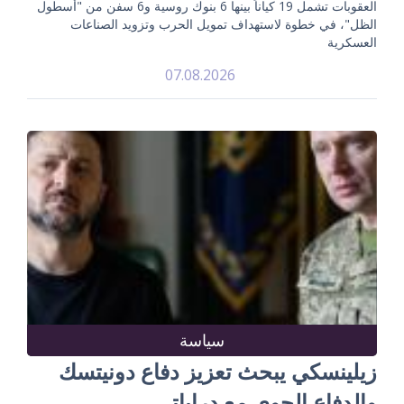
العقوبات تشمل 19 كياناً بينها 6 بنوك روسية و6 سفن من "أسطول
الظل"، في خطوة لاستهداف تمويل الحرب وتزويد الصناعات
العسكرية
07.08.2026
سياسة
زيلينسكي يبحث تعزيز دفاع دونيتسك
والدفاع الجوي مع دراباتي