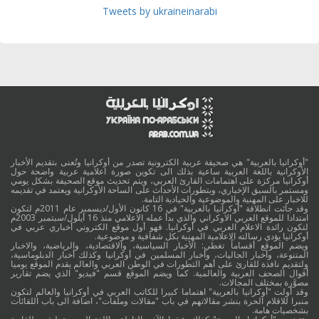
Tweets by ukraineinarabi
"أوكرانيا بالعربية" هي صحيفة عربية الكترونية تصدر من أوكرانيا وتُعنى بتقديم الأخبار
الأوكرانية باللغة العربية ساعية بذلك الى تكوين صورة اعلامية عربية واضحة حول
أوكرانيا مركزة على اهتمامات القارئ العربي، ويتم تحديث موقع الصحيفة بشكل يومي
ومستمر بالسبق الإخباري، وبتطورات الأحداث على الساحة الأوكرانية ويعتمد في تقديمه
للاخبار على المهنية والموضوعية والحيادية التامة.
وقد جائت انطلاقة "أوكرانيا بالعربية" في 16 كانون الأول/ديسمبر عام 2011م لتكون
امتدادا للموقع العربي الاوكراني والذي بدأ عمله الاعلامي منذ 16 أيلول/سبتمبر 2003م
لتكون رائدة الاعلام العربي في أوكرانيا. فهو أول موقع الكتروني أخباري عربي في
أوكرانيا يؤدي رسالته الاعلامية المهنية بكل شفافية و موضوعية.
ويضم الموقع أقساماً تغطي: الأخبار السياسية، والاقتصادية، والرياضية، والاخبار
المتنوعة، وأخبار الجاليات، وأخبار المسلمين في أوكرانيا وكذلك أخبار الدبلوماسية،
ولتقديم نافذة للقارئ على أهم التطورات في الوطن العربي والعالم يقدم الموقع يوميا
أقوال الصحف العربية والعالمية. كما ويضم الموقع قسم "فيديو" الذي يضم تقارير
مصوَّرة بمختلف المجالات.
وقد أولت "أوكرانيا بالعربية" اهتماما كبيرا للكاتب العربي في أوكرانيا والعالم لتكون
منبرا للاقلام الحرة بنشر مقالاتهم في باب "مقالات وملفات"، اضافة الى باب اللقائات
بشخصيات هامة.