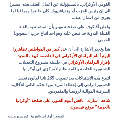
القومي الأوكراني، بالمسؤولية عن اعمال العنف هذه، مشيرا
الى ان رئيس الحزب أوليغ تياغنيبوك كان حاضرا ومراقبا لما
يجري من اعمال عنف.
واعلن آفاكوف على صفحته تويتر بأن المشتبه به بالقاء
القنبلة اليدوية قد قبض عليه وهو احد اتباع حزب "سفوبودا"
القومي.
هذا وتجدر الاشارة الى أن ع
دد كبير من المواطنين تظاهروا
اليوم أمام البرلمان الأوكراني في العاصمة كييف للتنديد
بإقرار البرلمان الأوكراني
في جلسته مشروع التعديلات
الدستورية الخاصة بإقامة نظام لامركزي في أوكرانيا.
لتندع هذه الإشتباكات بعد تصويت 265 نائبا لقانون تعديل
الدستور الرامي إلى إعطاء المزيد من الحكم الذاتي للأقاليم
الشرقية الموالية لروسيا والمتمردين.
شاهد - شارك - ناقش ألبوم الصور، على صفحة "أوكرانيا
بالعربية" موقع فيسبوك
المصدر: أوكرانيا بالعربية، كوريسبوندينت