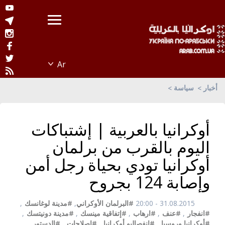
أخبار
سياسة
أوكرانيا بالعربية | إشتباكات
اليوم بالقرب من برلمان
أوكرانيا تودي بحياة رجل أمن
وإصابة 124 بجروح
31.08.2015 - 20:00
#البرلمان الأوكراني
,
#مدينة لوغانسك
,
#انفجار
,
#عنف
,
#ارهاب
,
#إتفاقية مينسك
,
#مدينة دونيتسك
,
#أوكرانيا وروسيا
,
#إنفصاليو أوكرانيا
,
#اصلاحات
,
#الدستور
,