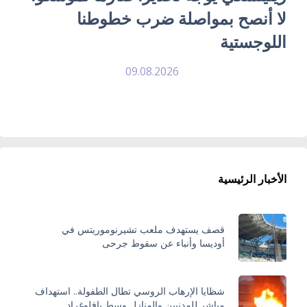
لا أنصح بمواصلة ضرب خطوطنا
اللوجستية
09.08.2026
الأخبار الرئيسية
قصف يستهدف ملعب تشيرنوموريتس في
أوديسا وأنباء عن سقوط جرحى
شظايا الإرهاب الروسي تطال الطفولة.. استهداف
مباشر للمدنيين والمنازل وسط بافلوغراد