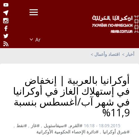
أخبار
اقتصاد وأعمال
أوكرانيا بالعربية | إنخفاض
في إستهلاك الغاز في أوكرانيا
في شهر آب/أغسطس بنسبة
11,9%
18.09.2015 - 16:18
#القرم
,
#سيفاستوبل
,
#غاز
,
#نفط
,
#شرق أوكرانيا
,
#دائرة الإحصاء الحكومية الأوكرانية