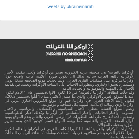
Tweets by ukraineinarabi
"أوكرانيا بالعربية" هي صحيفة عربية الكترونية تصدر من أوكرانيا وتُعنى بتقديم الأخبار
الأوكرانية باللغة العربية ساعية بذلك الى تكوين صورة اعلامية عربية واضحة حول
أوكرانيا مركزة على اهتمامات القارئ العربي، ويتم تحديث موقع الصحيفة بشكل يومي
ومستمر بالسبق الإخباري، وبتطورات الأحداث على الساحة الأوكرانية ويعتمد في تقديمه
للاخبار على المهنية والموضوعية والحيادية التامة.
وقد جائت انطلاقة "أوكرانيا بالعربية" في 16 كانون الأول/ديسمبر عام 2011م لتكون
امتدادا للموقع العربي الاوكراني والذي بدأ عمله الاعلامي منذ 16 أيلول/سبتمبر 2003م
لتكون رائدة الاعلام العربي في أوكرانيا. فهو أول موقع الكتروني أخباري عربي في
أوكرانيا يؤدي رسالته الاعلامية المهنية بكل شفافية و موضوعية.
ويضم الموقع أقساماً تغطي: الأخبار السياسية، والاقتصادية، والرياضية، والاخبار
المتنوعة، وأخبار الجاليات، وأخبار المسلمين في أوكرانيا وكذلك أخبار الدبلوماسية،
ولتقديم نافذة للقارئ على أهم التطورات في الوطن العربي والعالم يقدم الموقع يوميا
أقوال الصحف العربية والعالمية. كما ويضم الموقع قسم "فيديو" الذي يضم تقارير
مصوَّرة بمختلف المجالات.
وقد أولت "أوكرانيا بالعربية" اهتماما كبيرا للكاتب العربي في أوكرانيا والعالم لتكون
منبرا للاقلام الحرة بنشر مقالاتهم في باب "مقالات وملفات"، اضافة الى باب اللقائات
بشخصيات هامة.