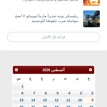
زيلينسكي يوجه تحذيراً صارماً لموسكو: لا أنصح
بمواصلة ضرب خطوطنا اللوجستية
قراءة كل الأخبار
أغسطس
2026
ح
ن
ث
ر
خ
ج
س
1
8
7
6
5
4
3
2
15
14
13
12
11
10
9