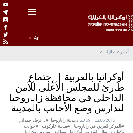
أخبار
جاليات
أوكرانيا بالعربية | إجتماع
طارئ للمجلس الأعلى للأمن
الداخلي في محافظة زاباروجيا
لتدارس وضع الأجانب بالمدينة
22.06.2015 - 23:59
#مدينة زاباروجيا
,
#د. نوفل حمداني
,
#المركز العربي في زاباروجيا
,
#مدينة خاركوف
,
#حوادث
وكوارث
,
#الدراسة في أوكرانيا
,
#طلبة
,
#شرق أوكرانيا
,