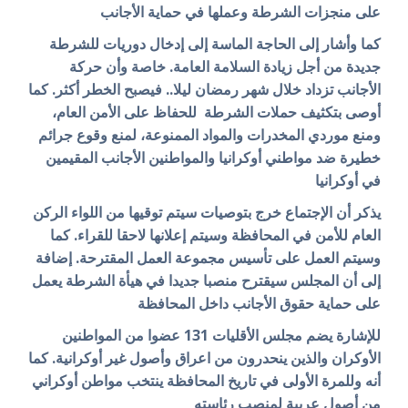
على منجزات الشرطة وعملها في حماية الأجانب
كما وأشار إلى الحاجة الماسة إلى إدخال دوريات للشرطة
جديدة من أجل زيادة السلامة العامة. خاصة وأن حركة
الأجانب تزداد خلال شهر رمضان ليلا.. فيصبح الخطر أكثر. كما
أوصى بتكثيف حملات الشرطة للحفاظ على الأمن العام،
ومنع موردي المخدرات والمواد الممنوعة، لمنع وقوع جرائم
خطيرة ضد مواطني أوكرانيا والمواطنين الأجانب المقيمين
في أوكرانيا
يذكر أن الإجتماع خرج بتوصيات سيتم توقيها من اللواء الركن
العام للأمن في المحافظة وسيتم إعلانها لاحقا للقراء. كما
وسيتم العمل على تأسيس مجموعة العمل المقترحة. إضافة
إلى أن المجلس سيقترح منصبا جديدا في هيأة الشرطة يعمل
على حماية حقوق الأجانب داخل المحافظة
للإشارة يضم مجلس الأقليات 131 عضوا من المواطنين
الأوكران والذين ينحدرون من اعراق وأصول غير أوكرانية. كما
أنه وللمرة الأولى في تاريخ المحافظة ينتخب مواطن أوكراني
من أصول عربية لمنصب رئاسته