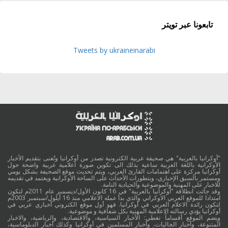
تابعونا عبر تويتر
Tweets by ukraineinarabi
"أوكرانيا بالعربية" هي صحيفة عربية الكترونية تصدر من أوكرانيا وتُعنى بتقديم الأخبار
الأوكرانية باللغة العربية ساعية بذلك الى تكوين صورة اعلامية عربية واضحة حول
أوكرانيا مركزة على اهتمامات القارئ العربي، ويتم تحديث موقع الصحيفة بشكل يومي
ومستمر بالسبق الإخباري، وبتطورات الأحداث على الساحة الأوكرانية ويعتمد في تقديمه
للاخبار على المهنية والموضوعية والحيادية التامة.
وقد جائت انطلاقة "أوكرانيا بالعربية" في 16 كانون الأول/ديسمبر عام 2011م لتكون
امتدادا للموقع العربي الاوكراني والذي بدأ عمله الاعلامي منذ 16 أيلول/سبتمبر 2003م
لتكون رائدة الاعلام العربي في أوكرانيا. فهو أول موقع الكتروني أخباري عربي في
أوكرانيا يؤدي رسالته الاعلامية المهنية بكل شفافية و موضوعية.
ويضم الموقع أقساماً تغطي: الأخبار السياسية، والاقتصادية، والرياضية، والاخبار
المتنوعة، وأخبار الجاليات، وأخبار المسلمين في أوكرانيا وكذلك أخبار الدبلوماسية،