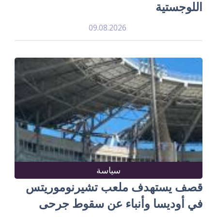
اللوجستية
09.08.2026
سياسة
قصف يستهدف ملعب تشيرنوموريتس
في أوديسا وأنباء عن سقوط جرحى