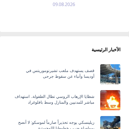
09.08.2026
الأخبار الرئيسية
قصف يستهدف ملعب تشيرنوموريتس في
أوديسا وأنباء عن سقوط جرحى
شظايا الإرهاب الروسي تطال الطفولة.. استهداف
مباشر للمدنيين والمنازل وسط بافلوغراد
زيلينسكي يوجه تحذيراً صارماً لموسكو: لا أنصح
بمواصلة ضرب خطوطنا اللوجستية