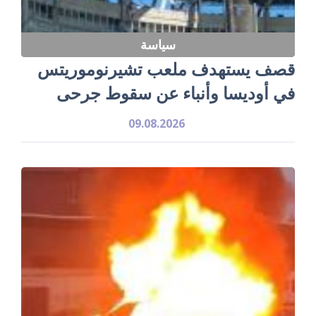
سياسة
قصف يستهدف ملعب تشيرنوموريتس
في أوديسا وأنباء عن سقوط جرحى
09.08.2026