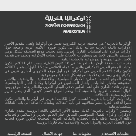
"أوكرانيا بالعربية" هي صحيفة عربية الكترونية تصدر من أوكرانيا وتُعنى بتقديم الأخبار
الأوكرانية باللغة العربية ساعية بذلك الى تكوين صورة اعلامية عربية واضحة حول
أوكرانيا مركزة على اهتمامات القارئ العربي، ويتم تحديث موقع الصحيفة بشكل يومي
ومستمر بالسبق الإخباري، وبتطورات الأحداث على الساحة الأوكرانية ويعتمد في تقديمه
للاخبار على المهنية والموضوعية والحيادية التامة.
وقد جائت انطلاقة "أوكرانيا بالعربية" في 16 كانون الأول/ديسمبر عام 2011م لتكون
امتدادا للموقع العربي الاوكراني والذي بدأ عمله الاعلامي منذ 16 أيلول/سبتمبر 2003م
لتكون رائدة الاعلام العربي في أوكرانيا. فهو أول موقع الكتروني أخباري عربي في
أوكرانيا يؤدي رسالته الاعلامية المهنية بكل شفافية و موضوعية.
ويضم الموقع أقساماً تغطي: الأخبار السياسية، والاقتصادية، والرياضية، والاخبار
المتنوعة، وأخبار الجاليات، وأخبار المسلمين في أوكرانيا وكذلك أخبار الدبلوماسية،
ولتقديم نافذة للقارئ على أهم التطورات في الوطن العربي والعالم يقدم الموقع يوميا
أقوال الصحف العربية والعالمية. كما ويضم الموقع قسم "فيديو" الذي يضم تقارير
مصوَّرة بمختلف المجالات.
وقد أولت "أوكرانيا بالعربية" اهتماما كبيرا للكاتب العربي في أوكرانيا والعالم لتكون
منبرا للاقلام الحرة بنشر مقالاتهم في باب "مقالات وملفات"، اضافة الى باب اللقائات
بشخصيات هامة.
وتتضمن "أوكرانيا بالعربية" كذلك شقها الآخر الناطق باللغة الروسية ليقدم للقارئ
الاوكراني و قراء الفضاء السوفييتي السابق أخبار العالم العربي والاسلامي والجاليات
باللغة الروسية. ناقلة بذلك الحضارة والثقافة العربية الصحيحة لتكوين صورة ايجابية
حول القضايا العربية والدول العربية والاسلامية لدى قارئ الروسية.
تعليمات الاستخدام
معلومات عنا
جهات الاتصال
الصفحة الرئيسية