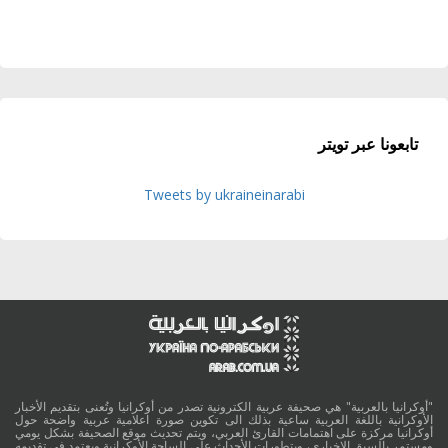
تابعونا عبر تويتر
Tweets by ukraineinarabi
"أوكرانيا بالعربية" هي صحيفة عربية الكترونية تصدر من أوكرانيا وتُعنى بتقديم الأخبار
الأوكرانية باللغة العربية ساعية بذلك الى تكوين صورة اعلامية عربية واضحة حول
أوكرانيا مركزة على اهتمامات القارئ العربي، ويتم تحديث موقع الصحيفة بشكل يومي
ومستمر بالسبق الإخباري، وبتطورات الأحداث على الساحة الأوكرانية ويعتمد في تقديمه