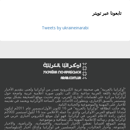
تابعونا عبر تويتر
Tweets by ukraineinarabi
"أوكرانيا بالعربية" هي صحيفة عربية الكترونية تصدر من أوكرانيا وتُعنى بتقديم الأخبار
الأوكرانية باللغة العربية ساعية بذلك الى تكوين صورة اعلامية عربية واضحة حول
أوكرانيا مركزة على اهتمامات القارئ العربي، ويتم تحديث موقع الصحيفة بشكل يومي
ومستمر بالسبق الإخباري، وبتطورات الأحداث على الساحة الأوكرانية ويعتمد في تقديمه
للاخبار على المهنية والموضوعية والحيادية التامة.
وقد جائت انطلاقة "أوكرانيا بالعربية" في 16 كانون الأول/ديسمبر عام 2011م لتكون
امتدادا للموقع العربي الاوكراني والذي بدأ عمله الاعلامي منذ 16 أيلول/سبتمبر 2003م
لتكون رائدة الاعلام العربي في أوكرانيا. فهو أول موقع الكتروني أخباري عربي في
أوكرانيا يؤدي رسالته الاعلامية المهنية بكل شفافية و موضوعية.
ويضم الموقع أقساماً تغطي: الأخبار السياسية، والاقتصادية، والرياضية، والاخبار
المتنوعة، وأخبار الجاليات، وأخبار المسلمين في أوكرانيا وكذلك أخبار الدبلوماسية،