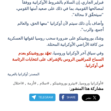
فبراير الجاري، إن السلام بالشروط الأوكرانية ووفقاً
لمصالحها القومية، بما في ذلك على صعيد أمنها القومي،
"سيتحقّق لا محالة".
وأضاف بأن ذلك سيتم لأن أوكرانيا "معها الحق، والعالم
أجمع، والرب".
وشدّد بوروشينكو على ضرورة سحب روسيا لقواتها العسكرية
من كافة الأراضي الأوكرانية المحتلة.
وفي سياق آخر لأوكرانيا وروسيا،
تعهّد بوروشينكو بعدم
السماح للمراقبين الروس بالإشراف على انتخابات الرئاسة
في أوكرانيا
.
المصدر: أوكرانيا بالعربية
#أوكرانيا وروسيا
,
#بيترو بوروشينكو
,
#سلام
,
#أزمة
,
#احتلال
مشاركة هذا المنشور:
TELEGRAM
SHARE