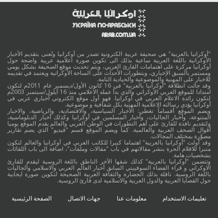
"أوكرانيا بالعربية" هي صحيفة عربية الكترونية تصدر من أوكرانيا وتُعنى بتقديم الأخبار
الأوكرانية باللغة العربية ساعية بذلك الى تكوين صورة اعلامية عربية واضحة حول
أوكرانيا مركزة على اهتمامات القارئ العربي، ويتم تحديث موقع الصحيفة بشكل يومي
ومستمر بالسبق الإخباري، وبتطورات الأحداث على الساحة الأوكرانية ويعتمد في تقديمه
للاخبار على المهنية والموضوعية والحيادية التامة.
وقد جائت انطلاقة "أوكرانيا بالعربية" في 16 كانون الأول/ديسمبر عام 2011م لتكون
امتدادا للموقع العربي الاوكراني والذي بدأ عمله الاعلامي منذ 16 أيلول/سبتمبر 2003م
لتكون رائدة الاعلام العربي في أوكرانيا. فهو أول موقع الكتروني أخباري عربي في
أوكرانيا يؤدي رسالته الاعلامية المهنية بكل شفافية و موضوعية.
ويضم الموقع أقساماً تغطي: الأخبار السياسية، والاقتصادية، والرياضية، والاخبار
المتنوعة، وأخبار الجاليات، وأخبار المسلمين في أوكرانيا وكذلك أخبار الدبلوماسية،
ولتقديم نافذة للقارئ على أهم التطورات في الوطن العربي والعالم يقدم الموقع يوميا
أقوال الصحف العربية والعالمية. كما ويضم الموقع قسم "فيديو" الذي يضم تقارير
مصوَّرة بمختلف المجالات.
وقد أولت "أوكرانيا بالعربية" اهتماما كبيرا للكاتب العربي في أوكرانيا والعالم لتكون
منبرا للاقلام الحرة بنشر مقالاتهم في باب "مقالات وملفات"، اضافة الى باب اللقائات
بشخصيات هامة.
وتتضمن "أوكرانيا بالعربية" كذلك شقها الآخر الناطق باللغة الروسية ليقدم للقارئ
الاوكراني و قراء الفضاء السوفييتي السابق أخبار العالم العربي والاسلامي والجاليات
باللغة الروسية. ناقلة بذلك الحضارة والثقافة العربية الصحيحة لتكوين صورة ايجابية
حول القضايا العربية والدول العربية والاسلامية لدى قارئ الروسية.
تعليمات الاستخدام
معلومات عنا
جهات الاتصال
الصفحة الرئيسية