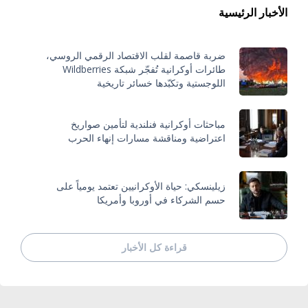
الأخبار الرئيسية
ضربة قاصمة لقلب الاقتصاد الرقمي الروسي،
طائرات أوكرانية تُفجّر شبكة Wildberries
اللوجستية وتكبّدها خسائر تاريخية
مباحثات أوكرانية فنلندية لتأمين صواريخ
اعتراضية ومناقشة مسارات إنهاء الحرب
زيلينسكي: حياة الأوكرانيين تعتمد يومياً على
حسم الشركاء في أوروبا وأمريكا
قراءة كل الأخبار