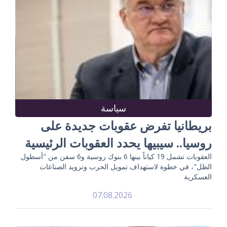
سياسة
بريطانيا تفرض عقوبات جديدة على
روسيا.. سيبيها يحدد العقوبات الرئيسية
العقوبات تشمل 19 كياناً بينها 6 بنوك روسية و6 سفن من "أسطول
الظل"، في خطوة لاستهداف تمويل الحرب وتزويد الصناعات
العسكرية
07.08.2026