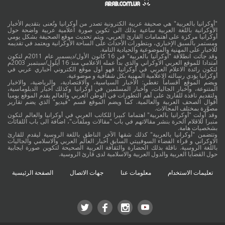
"أوكرانيا بالعربية" هي صحيفة عربية الكترونية تصدر من أوكرانيا وتُعنى بتقديم الأخبار
الأوكرانية باللغة العربية ساعية بذلك الى تكوين صورة اعلامية عربية واضحة حول
أوكرانيا مركزة على اهتمامات القارئ العربي، ويتم تحديث موقع الصحيفة بشكل يومي
ومستمر بالسبق الإخباري، وبتطورات الأحداث على الساحة الأوكرانية ويعتمد في تقديمه
للاخبار على المهنية والموضوعية والحيادية التامة.
وقد جائت انطلاقة "أوكرانيا بالعربية" في 16 كانون الأول/ديسمبر عام 2011م لتكون
امتدادا للموقع العربي الاوكراني والذي بدأ عمله الاعلامي منذ 16 أيلول/سبتمبر 2003م
لتكون رائدة الاعلام العربي في أوكرانيا. فهو أول موقع الكتروني أخباري عربي في
أوكرانيا يؤدي رسالته الاعلامية المهنية بكل شفافية و موضوعية.
ويضم الموقع أقساماً تغطي: الأخبار السياسية، والاقتصادية، والرياضية، والاخبار
المتنوعة، وأخبار الجاليات، وأخبار المسلمين في أوكرانيا وكذلك أخبار الدبلوماسية،
ولتقديم نافذة للقارئ على أهم التطورات في الوطن العربي والعالم يقدم الموقع يوميا
أقوال الصحف العربية والعالمية. كما ويضم الموقع قسم "فيديو" الذي يضم تقارير
مصوَّرة بمختلف المجالات.
وقد أولت "أوكرانيا بالعربية" اهتماما كبيرا للكاتب العربي في أوكرانيا والعالم لتكون
منبرا للاقلام الحرة بنشر مقالاتهم في باب "مقالات وملفات"، اضافة الى باب اللقائات
بشخصيات هامة.
وتتضمن "أوكرانيا بالعربية" كذلك شقها الآخر الناطق باللغة الروسية ليقدم للقارئ
الاوكراني و قراء الفضاء السوفييتي السابق أخبار العالم العربي والاسلامي والجاليات
باللغة الروسية. ناقلة بذلك الحضارة والثقافة العربية الصحيحة لتكوين صورة ايجابية
حول القضايا العربية والدول العربية والاسلامية لدى قارئ الروسية.
تعليمات الاستخدام
معلومات عنا
جهات الاتصال
الصفحة الرئيسية