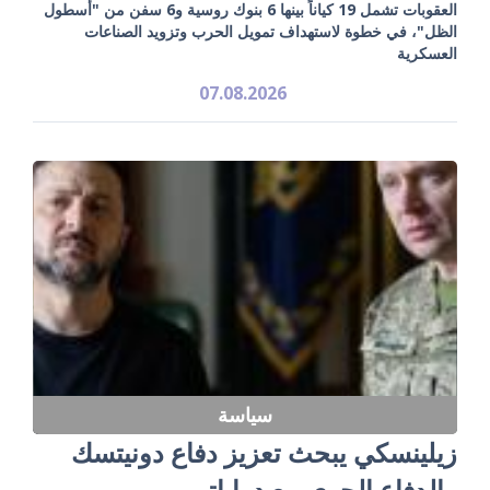
العقوبات تشمل 19 كياناً بينها 6 بنوك روسية و6 سفن من "أسطول
الظل"، في خطوة لاستهداف تمويل الحرب وتزويد الصناعات
العسكرية
07.08.2026
سياسة
زيلينسكي يبحث تعزيز دفاع دونيتسك
والدفاع الجوي مع دراباتي