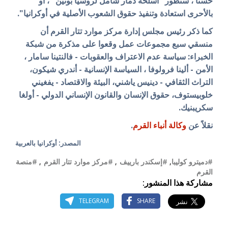
حسنًا ، سنطور "أسلحة دمار شامل لروسيا بوتين" ، أو
بالأحرى استعادة وتنفيذ حقوق الشعوب الأصلية في أوكرانيا".
كما ذكر رئيس مجلس إدارة مركز موارد تتار القرم أن
منسقي سبع مجموعات عمل وقعوا على مذكرة من شبكة
الخبراء: سياسة عدم الاعتراف والعقوبات - فالنتينا سامار ،
الأمن - ألينا فرولوفا ، السياسة الإنسانية - أندري شيكون،
التراث الثقافي - دينيس ياشني، البيئة والاقتصاد - يفغيني
خلوبيستوف، حقوق الإنسان والقانون الإنساني الدولي - أولغا
سكريبنيك.
نقلاً عن
وكالة أنباء القرم
.
المصدر: أوكرانيا بالعربية
#دميترو كوليبا
,
#إسكندر بارييف
,
#مركز موارد تتار القرم
,
#منصة
القرم
مشاركة هذا المنشور:
TELEGRAM
SHARE