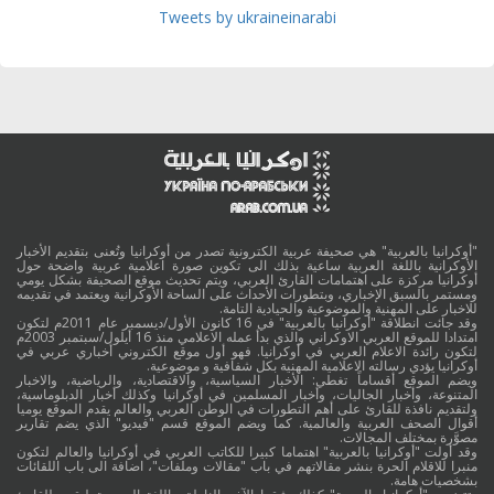
Tweets by ukraineinarabi
"أوكرانيا بالعربية" هي صحيفة عربية الكترونية تصدر من أوكرانيا وتُعنى بتقديم الأخبار
الأوكرانية باللغة العربية ساعية بذلك الى تكوين صورة اعلامية عربية واضحة حول
أوكرانيا مركزة على اهتمامات القارئ العربي، ويتم تحديث موقع الصحيفة بشكل يومي
ومستمر بالسبق الإخباري، وبتطورات الأحداث على الساحة الأوكرانية ويعتمد في تقديمه
للاخبار على المهنية والموضوعية والحيادية التامة.
وقد جائت انطلاقة "أوكرانيا بالعربية" في 16 كانون الأول/ديسمبر عام 2011م لتكون
امتدادا للموقع العربي الاوكراني والذي بدأ عمله الاعلامي منذ 16 أيلول/سبتمبر 2003م
لتكون رائدة الاعلام العربي في أوكرانيا. فهو أول موقع الكتروني أخباري عربي في
أوكرانيا يؤدي رسالته الاعلامية المهنية بكل شفافية و موضوعية.
ويضم الموقع أقساماً تغطي: الأخبار السياسية، والاقتصادية، والرياضية، والاخبار
المتنوعة، وأخبار الجاليات، وأخبار المسلمين في أوكرانيا وكذلك أخبار الدبلوماسية،
ولتقديم نافذة للقارئ على أهم التطورات في الوطن العربي والعالم يقدم الموقع يوميا
أقوال الصحف العربية والعالمية. كما ويضم الموقع قسم "فيديو" الذي يضم تقارير
مصوَّرة بمختلف المجالات.
وقد أولت "أوكرانيا بالعربية" اهتماما كبيرا للكاتب العربي في أوكرانيا والعالم لتكون
منبرا للاقلام الحرة بنشر مقالاتهم في باب "مقالات وملفات"، اضافة الى باب اللقائات
بشخصيات هامة.