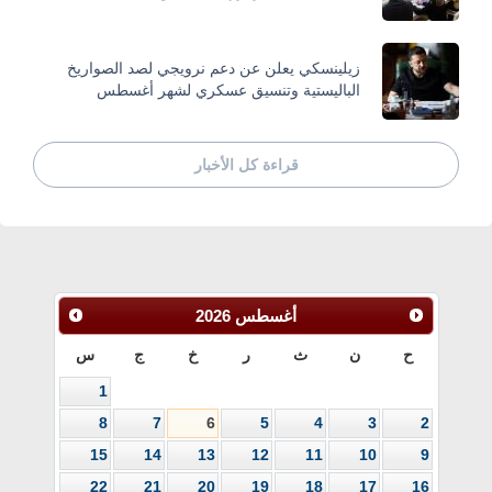
زيلينسكي يعلن عن دعم نرويجي لصد الصواريخ
الباليستية وتنسيق عسكري لشهر أغسطس
قراءة كل الأخبار
أغسطس
2026
ح
ن
ث
ر
خ
ج
س
1
8
7
6
5
4
3
2
15
14
13
12
11
10
9
22
21
20
19
18
17
16