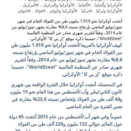
#أوكرانيا وألمانيا
,
#ألمانيا
,
#أوكرانيا والبرازيل
,
#البرازيل
,
#أوكرانيا وتركيا
,
#تركيا
,
#أوكرانيا وتايوان
,
#فولاذ
,
#تايوان.
أنتجت أوكرانيا نحو 1.919 مليون طن من الفولاذ الخام في شهر
تموز/يوليو الماضي بإرتفاع نسبته 8,6% مقارنة بشهر تموز/يوليو من
عام 2014، وفقاً لتقرير شهري صادر عن المنظمة العالمية
"WorldSteel"، حسبما ذكره موقع "إر بي كا" الأوكراني.
كييف/أوكرانيا بالعربية/أنتجت أوكرانيا نحو 1.919 مليون طن
من الفولاذ الخام في شهر تموز/يوليو الماضي بإرتفاع نسبته
8,6% مقارنة بشهر تموز/يوليو من عام 2014، وفقاً لتقرير
شهري صادر عن المنظمة العالمية "WorldSteel"، حسبما
ذكره موقع "إر بي كا" الأوكراني.
في المحصلة، أنتجت أوكرانيا خلال الفترة الواقعة بين شهري
كانون الثاني/يناير وآب/أغسطس من هذا العام نحو 15 مليون
و44 ألف طن من الفولاذ بإنخفاض نسبته 23,6% مقارنة في
نفس الفترة من العام الماضي.
عموماً وفي شهر آب/أغسطس من عام 2015 أنتجت 65 دولة
حول العالم حوالي 132 مليون و220 ألف طن من الفولاذ