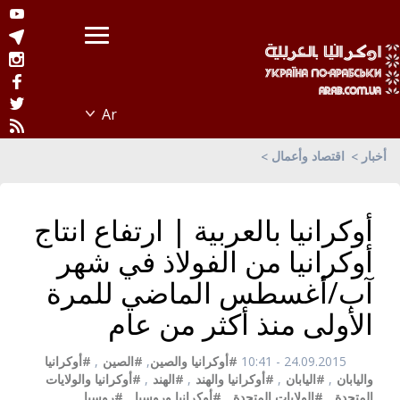
أخبار
اقتصاد وأعمال
أوكرانيا بالعربية | ارتفاع انتاج
أوكرانيا من الفولاذ في شهر
آب/أغسطس الماضي للمرة
الأولى منذ أكثر من عام
24.09.2015 - 10:41
#أوكرانيا والصين
,
#الصين
,
#أوكرانيا
واليابان
,
#اليابان
,
#أوكرانيا والهند
,
#الهند
,
#أوكرانيا والولايات
المتحدة
,
#الولايات المتحدة
,
#أوكرانيا وروسيا
,
#روسيا
,