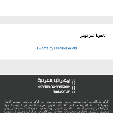
تابعونا عبر تويتر
Tweets by ukraineinarabi
"أوكرانيا بالعربية" هي صحيفة عربية الكترونية تصدر من أوكرانيا وتُعنى بتقديم الأخبار
الأوكرانية باللغة العربية ساعية بذلك الى تكوين صورة اعلامية عربية واضحة حول
أوكرانيا مركزة على اهتمامات القارئ العربي، ويتم تحديث موقع الصحيفة بشكل يومي
ومستمر بالسبق الإخباري، وبتطورات الأحداث على الساحة الأوكرانية ويعتمد في تقديمه