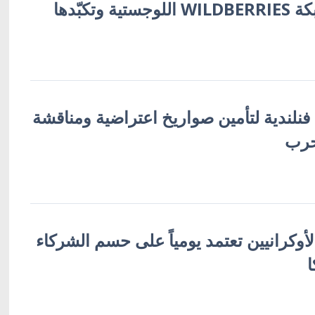
أوكرانية تُفجّر شبكة WILDBERRIES اللوجستية وتكبّدها
 فنلندية لتأمين صواريخ اعتراضية ومناقشة
حرب
لأوكرانيين تعتمد يومياً على حسم الشركاء
ا