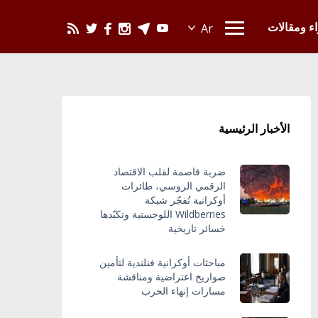
يحدث في العالم
اء ومقالات
الأخبار الرئيسية
ضربة قاصمة لقلب الاقتصاد
الرقمي الروسي، طائرات
أوكرانية تُفجّر شبكة
Wildberries اللوجستية وتكبّدها
خسائر تاريخية
مباحثات أوكرانية فنلندية لتأمين
صواريخ اعتراضية ومناقشة
مسارات إنهاء الحرب