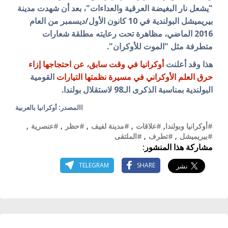
"يشعل نار البغيضة العرقية والعداءات"، بعد أن
شهدت مدينة
بيريميشل البولندية في 10 كانون الأول/ديسمبر من العام
2016 الماضي، مظاهرة تحت رعايته مطلقة شعارات
متطرفة مثل "الموت للأوكران".
هذا وقد أعلنت
أوكرانيا في وقت سابق، عن احتجاجها إزاء
حرق العلم الأوكراني في مسيرة نظمتها التيارات
القومية
البولندية بمناسبة الذكرى الـ98 لاستقلال بولندا.
االمصدر: أوكرانيا بالعربية
#أوكرانيا وبولندا
,
#علاقات
,
#مدينة لفيف
,
#حظر
,
#عنصرية
,
#بيريميشل
,
#تطرف
,
#الملتقى
مشاركة هذا المنشور:
TELEGRAM
SHARE