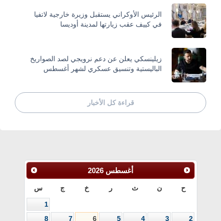
الرئيس الأوكراني يستقبل وزيرة خارجية لاتفيا
في كييف عقب زيارتها لمدينة أوديسا
زيلينسكي يعلن عن دعم نرويجي لصد الصواريخ
الباليستية وتنسيق عسكري لشهر أغسطس
قراءة كل الأخبار
أغسطس
2026
ح
ن
ث
ر
خ
ج
س
1
8
7
6
5
4
3
2