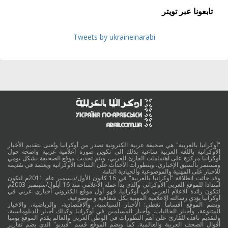
تابعونا عبر تويتر
Tweets by ukraineinarabi
"أوكرانيا بالعربية" هي صحيفة عربية الكترونية تصدر من أوكرانيا وتُعنى بتقديم الأخبار
الأوكرانية باللغة العربية ساعية بذلك الى تكوين صورة اعلامية عربية واضحة حول
أوكرانيا مركزة على اهتمامات القارئ العربي، ويتم تحديث موقع الصحيفة بشكل يومي
ومستمر بالسبق الإخباري، وبتطورات الأحداث على الساحة الأوكرانية ويعتمد في تقديمه
للاخبار على المهنية والموضوعية والحيادية التامة.
وقد جائت انطلاقة "أوكرانيا بالعربية" في 16 كانون الأول/ديسمبر عام 2011م لتكون
امتدادا للموقع العربي الاوكراني والذي بدأ عمله الاعلامي منذ 16 أيلول/سبتمبر 2003م
لتكون رائدة الاعلام العربي في أوكرانيا. فهو أول موقع الكتروني أخباري عربي في
أوكرانيا يؤدي رسالته الاعلامية المهنية بكل شفافية و موضوعية.
ويضم الموقع أقساماً تغطي: الأخبار السياسية، والاقتصادية، والرياضية، والاخبار
المتنوعة، وأخبار الجاليات، وأخبار المسلمين في أوكرانيا وكذلك أخبار الدبلوماسية،
ولتقديم نافذة للقارئ على أهم التطورات في الوطن العربي والعالم يقدم الموقع يوميا
أقوال الصحف العربية والعالمية. كما ويضم الموقع قسم "فيديو" الذي يضم تقارير