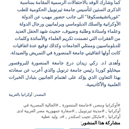
كما وشارك الوفد بالاحتفالات الرسمية المقامة بمناسبة
الذكرى الستين لتأسيس جامعة تيرنوبيل الحكومية للطب
"غورباتشيفسكوفا" الى جانب حضور مهيب عن الدولة
الأوكرانية والسلك الدبلوماسي وبرلمانيين ورجال الدولة
وعلماء واستاذة وطلبة وضيوف، حجيث شهد
الحفل العديد
من الفقرات التي تضمنت تكريم العلماء والأساتذة وكلمات
للدبلوماسيين وممثلي الجامعات وكذلك توقيع عدة اتفاقيات
كانت أولها اتفاقيتي جامعة المنصورة في التمريض والصيدلة.
وأهدى ا.د. زكي زيدان درع جامعة المنصورة للبروفسور
ميخايلو كوردا رئيس جامعة ترنوبل والذي أعرب عن سعادته
بهذا التعاون الذي يؤكد على اهتمام الجانبين بتبادل الخبرات
العلمية والأكاديمية.
المصدر: أوكرانيا بالعربية
#أوكرانيا ومصر
,
#جامعة المنصورة
,
#الجالية المصرية في
أوكرانيا
,
#مدينة تيرنوبيل
,
#سفارة جمهورية مصر العربية لدى
أوكرانيا
,
#مايكل نجيب اسكندر
,
#د. وليد عطية
مشاركة هذا المنشور: