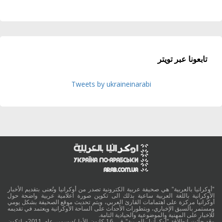
تابعونا عبر تويتر
Tweets by ukraineinarabi
"أوكرانيا بالعربية" هي صحيفة عربية الكترونية تصدر من أوكرانيا وتُعنى بتقديم الأخبار
الأوكرانية باللغة العربية ساعية بذلك الى تكوين صورة اعلامية عربية واضحة حول
أوكرانيا مركزة على اهتمامات القارئ العربي، ويتم تحديث موقع الصحيفة بشكل يومي
ومستمر بالسبق الإخباري، وبتطورات الأحداث على الساحة الأوكرانية ويعتمد في تقديمه
للاخبار على المهنية والموضوعية والحيادية التامة.
وقد جائت انطلاقة "أوكرانيا بالعربية" في 16 كانون الأول/ديسمبر عام 2011م لتكون