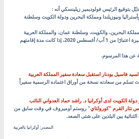
أستراليا ونيوزيلندا ومملكة البحرين ودولة الكويت وسلطنة
 ومملكة البحرين، والكويت، وسلطنة عمان، والمملكة العربية
السعودية إلى أوكرانيا وعبور أراضي أوكرانيا دون تأشيرة اعتبارًا من 1 آب/ أغسطس 2020، إذا كانت مدة إقامتهم
 السيد فاسيل بودنار استقبل سعادة سفير
المملكة العربية
 تسلم من سعادته نسخة من أوراق اعتماده الرسمية سفيراً
ولة الكويت لدى أوكرانيا د. راشد حماد العدواني النائب
 تتار القرم "كورولتاي
" روستم أوميروف في وقت سابق من
ثنائية بين البلدين على شتى الصعد.
المصدر: أوكرانيا بالعربية