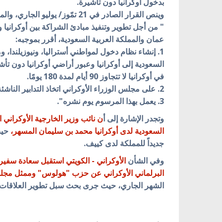
بدخول أوكرانيا دون تأشيرة.
وينص القرار الصادر في 21 تمّوز/ يوليو الجاري، والمذيّل بتوقيع الرئيس فولوديمير زيلينسكي أنه :
" من أجل تطوير وتنفيذ مبادئ الشراكة بين أوكرانيا و
عمان والمملكة العربية السعودية، أقرر بموجبه:
1. إنشاء نظام دخول لمواطني أستراليا، ونيوزيلندا،
في أوكرانيا لا تتجاوز 90 أيام لمدة 180 يومًا.
2. على مجلس الوزراء الأوكراني اتخاذ التدابير الناشئة عن هذا المرسوم.
3. يعمل بهذا المرسوم يوم نشره".
وتجدر الإشارة إلى أ
ن
نائب وزير الخارجية الأوكراني
السعودية لدى أوكرانيا محمد بن سليمان المسهر
،
حيث
جديداً للمملكة لدى كييف.
وفي الشأن
الأوكراني - الكويتي استقبل سعادة سفير د
البرلماني الأوكراني عن حزب "هولوس" وممثل مجلس
الشهر الجاري، حيث جرى بحث سبل تطوير العلاقات ال