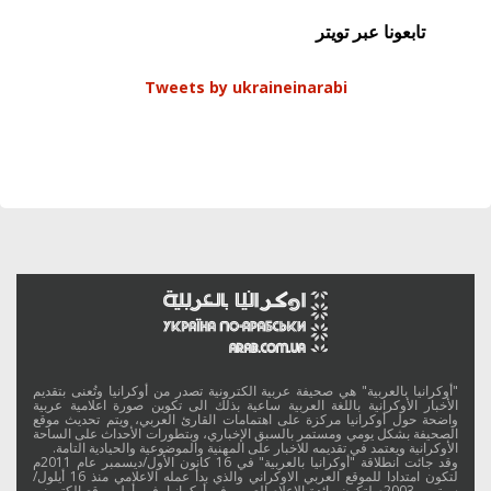
تابعونا عبر تويتر
Tweets by ukraineinarabi
"أوكرانيا بالعربية" هي صحيفة عربية الكترونية تصدر من أوكرانيا وتُعنى بتقديم
الأخبار الأوكرانية باللغة العربية ساعية بذلك الى تكوين صورة اعلامية عربية
واضحة حول أوكرانيا مركزة على اهتمامات القارئ العربي، ويتم تحديث موقع
الصحيفة بشكل يومي ومستمر بالسبق الإخباري، وبتطورات الأحداث على الساحة
الأوكرانية ويعتمد في تقديمه للاخبار على المهنية والموضوعية والحيادية التامة.
وقد جائت انطلاقة "أوكرانيا بالعربية" في 16 كانون الأول/ديسمبر عام 2011م
لتكون امتدادا للموقع العربي الاوكراني والذي بدأ عمله الاعلامي منذ 16 أيلول/
سبتمبر 2003م لتكون رائدة الاعلام العربي في أوكرانيا. فهو أول موقع الكتروني