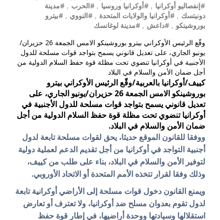
#إنفصاليو أوكرانيا
,
#أوكرانيا وروسيا
,
#الحرب
,
#مدينة
دونيتسك
,
#أوكرانيا والولايات المتحدة
,
#النووي
,
#بيترو
بوروشينكو
,
#داعش
,
#مدينة لوغانسك
وقّع الرئيس الأوكراني بيترو بوروشينكو الامس الجمعة 26 حزيران/
يونيو الجاري، على تعديل قانوني يسمح بتواجد قوات مسلحة للدول
الأجنبية في أوكرانيا تنضوي تحت مظلة قوة حفظ السلام الدولية من
أجل ضمان الأمن والسلام في البلاد
كييف/أوكرانيا بالعربية/وقّع الرئيس الأوكراني بيترو
بوروشينكو الامس الجمعة 26 حزيران/يونيو الجاري، على
تعديل قانوني يسمح بتواجد قوات مسلحة للدول الأجنبية في
أوكرانيا تنضوي تحت مظلة قوة حفظ السلام الدولية من أجل
ضمان الأمن والسلام في البلاد.
ووفقا للقانون الموقع حديثا، يحق لقوات مسلحة تابعة لدول
أجنبية التواجد في أوكرانيا من أجل تقديم الدعم لعملية دولية
لتوفير الأمن والسلام في البلاد، بناء على طلب من كييف،
وذلك وفقا لقرار تتخذه الأمم المتحدة أو الاتحاد الأوروبي.
ويمنع القانون دخول قوات مسلحة إلى الأراضي أوكرانية تابعة
لدول تقوم بعدوان مسلح ضد أوكرانيا، ولا تعترف أو تعارض
استقلالها وسيادتها ووحدة أراضيها، في إطار قوة حفظ