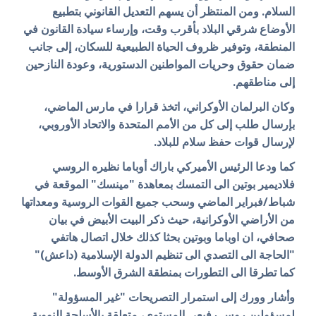
السلام. ومن المنتظر أن يسهم التعديل القانوني بتطبيع
الأوضاع شرقي البلاد بأقرب وقت، وإرساء سيادة القانون في
المنطقة، وتوفير ظروف الحياة الطبيعية للسكان، إلى جانب
ضمان حقوق وحريات المواطنين الدستورية، وعودة النازحين
إلى مناطقهم.
وكان البرلمان الأوكراني، اتخذ قرارا في مارس الماضي،
بإرسال طلب إلى كل من الأمم المتحدة والاتحاد الأوروبي،
لإرسال قوات حفظ سلام للبلاد.
كما ودعا الرئيس الأميركي باراك أوباما نظيره الروسي
فلاديمير بوتين الى التمسك بمعاهدة "مينسك" الموقعة في
شباط/فبراير الماضي وسحب جميع القوات الروسية ومعداتها
من الأراضي الأوكرانية، حيث ذكر البيت الأبيض في بيان
صحافي، ان اوباما وبوتين بحثا كذلك خلال اتصال هاتفي
"الحاجة الى التصدي الى تنظيم الدولة الإسلامية (داعش)"
كما تطرقا الى التطورات بمنطقة الشرق الأوسط.
وأشار وورك إلى استمرار التصريحات "غير المسؤولة"
لمسؤولين روس رفيعي المستوى، متعلقة بالأسلحة النووية