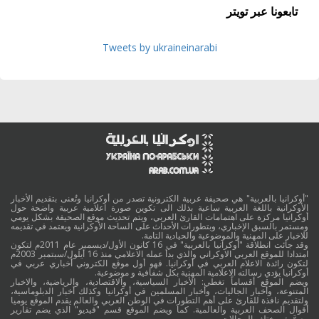
تابعونا عبر تويتر
Tweets by ukraineinarabi
"أوكرانيا بالعربية" هي صحيفة عربية الكترونية تصدر من أوكرانيا وتُعنى بتقديم الأخبار
الأوكرانية باللغة العربية ساعية بذلك الى تكوين صورة اعلامية عربية واضحة حول
أوكرانيا مركزة على اهتمامات القارئ العربي، ويتم تحديث موقع الصحيفة بشكل يومي
ومستمر بالسبق الإخباري، وبتطورات الأحداث على الساحة الأوكرانية ويعتمد في تقديمه
للاخبار على المهنية والموضوعية والحيادية التامة.
وقد جائت انطلاقة "أوكرانيا بالعربية" في 16 كانون الأول/ديسمبر عام 2011م لتكون
امتدادا للموقع العربي الاوكراني والذي بدأ عمله الاعلامي منذ 16 أيلول/سبتمبر 2003م
لتكون رائدة الاعلام العربي في أوكرانيا. فهو أول موقع الكتروني أخباري عربي في
أوكرانيا يؤدي رسالته الاعلامية المهنية بكل شفافية و موضوعية.
ويضم الموقع أقساماً تغطي: الأخبار السياسية، والاقتصادية، والرياضية، والاخبار
المتنوعة، وأخبار الجاليات، وأخبار المسلمين في أوكرانيا وكذلك أخبار الدبلوماسية،
ولتقديم نافذة للقارئ على أهم التطورات في الوطن العربي والعالم يقدم الموقع يوميا
أقوال الصحف العربية والعالمية. كما ويضم الموقع قسم "فيديو" الذي يضم تقارير
مصوَّرة بمختلف المجالات.