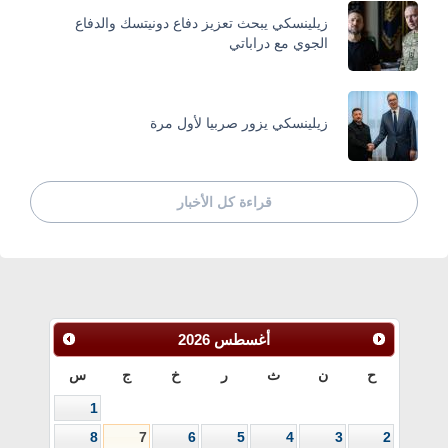
زيلينسكي يبحث تعزيز دفاع دونيتسك والدفاع
الجوي مع دراباتي
زيلينسكي يزور صربيا لأول مرة
قراءة كل الأخبار
أغسطس
2026
ح
ن
ث
ر
خ
ج
س
1
8
7
6
5
4
3
2