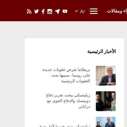
يحدث في العالم
اء ومقالات
الأخبار الرئيسية
بريطانيا تفرض عقوبات جديدة
على روسيا.. سيبيها يحدد
العقوبات الرئيسية
زيلينسكي يبحث تعزيز دفاع
دونيتسك والدفاع الجوي مع
دراباتي
زيلينسكي يزور صربيا لأول مرة