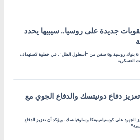
وبات جديدة على روسيا.. سيبيها يحدد
ة
العقوبات تشمل 19 كياناً بينها 6 بنوك روسية و6 سفن من "أسطول الظل"، في خطوة لاستهداف
ات العسكرية
عزيز دفاع دونيتسك والدفاع الجوي مع
ز الجهود على كوستيانتينيفكا وسلوفيانسك، ويؤكد أن تعزيز الدفاع
سية"