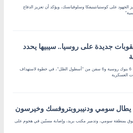
ز الجهود على كوستيانتينيفكا وسلوفيانسك، ويؤكد أن تعزيز الدفاع
سية"
وبات جديدة على روسيا.. سيبيها يحدد
ة
العقوبات تشمل 19 كياناً بينها 6 بنوك روسية و6 سفن من "أسطول الظل"، في خطوة لاستهداف
ات العسكرية
 يطال سومي ودنيبروبتروفسك وخيرسون
ق بمنطقة سومي، وتدمير مكتب بريد، وإصابة مسنّين في هجوم على