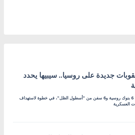
وبات جديدة على روسيا.. سيبيها يحدد
ة
العقوبات تشمل 19 كياناً بينها 6 بنوك روسية و6 سفن من "أسطول الظل"، في خطوة لاستهداف
ات العسكرية