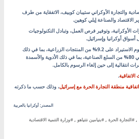
تصادية والتجارة الأوكراني ستيبان كوبيف، الاتفقاية من طرف
ير الاقتصاد والصناعة إيلي كوهين.
ات الأوكرانية، وتوفير فرص العمل، وتبادل التكنولوجيات
 أسواق أوكرانيا وإسرائيل.
وبعد دخول الاتفاقية حيز التنفيذ، ستلغي إسرائيل رسوم الاستيراد على 9.2% من المنتجات الزراعية، بما في ذلك
الأسماك والزيوت النباتية والخضروات المعلبة، وحوالي 80% من السلع الصناعية، بما في ذلك الأدوية والأسمدة
رات انتقالية إلى حين إلغاء الرسوم بالكامل.
الاتفاقية
.
فاقية منطقة التجارة الحرة مع إسرائيل
، وذلك حسب ما ذكرته
المصدر: أوكرانيا بالعربية
,
#التجارة الحرة
,
#بنيامين نتنياهو
,
#وزارة التنمية الاقتصادية