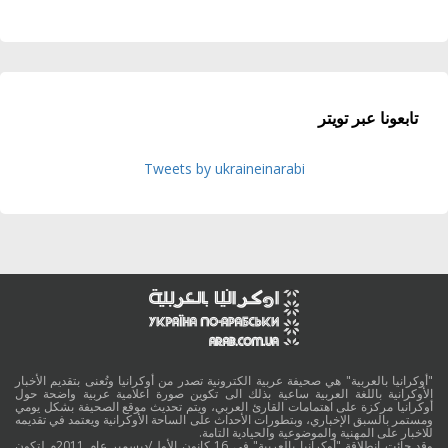
تابعونا عبر تويتر
Tweets by ukraineinarabi
"أوكرانيا بالعربية" هي صحيفة عربية الكترونية تصدر من أوكرانيا وتُعنى بتقديم الأخبار
الأوكرانية باللغة العربية ساعية بذلك الى تكوين صورة اعلامية عربية واضحة حول
أوكرانيا مركزة على اهتمامات القارئ العربي، ويتم تحديث موقع الصحيفة بشكل يومي
ومستمر بالسبق الإخباري، وبتطورات الأحداث على الساحة الأوكرانية ويعتمد في تقديمه
للاخبار على المهنية والموضوعية والحيادية التامة.
وقد جائت انطلاقة "أوكرانيا بالعربية" في 16 كانون الأول/ديسمبر عام 2011م لتكون