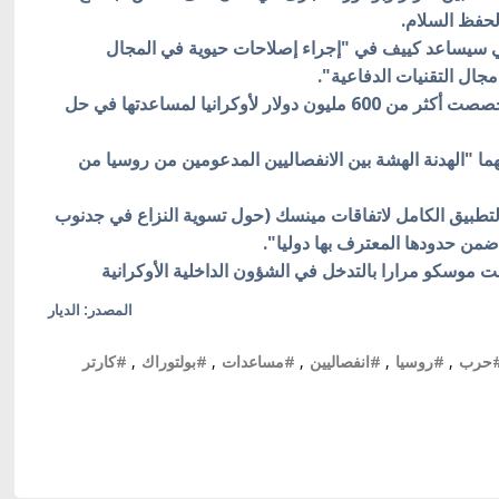
حفظ السلام.
راني سيساعد كييف في "إجراء إصلاحات حيوية في المجال
جال التقنيات الدفاعية".
وذكّرت وزارة الدفاع الأمريكية أن الولايات المتحدة خصصت أكثر من 600 مليون دولار لأوكرانيا لمساعدتها في حل
ئهما "الهدنة الهشة بين الانفصاليين المدعومين من روسيا من
بالتطبيق الكامل لاتفاقات مينسك (حول تسوية النزاع في جدنوب
 ضمن حدودها المعترف بها دوليا".
مت موسكو مرارا بالتدخل في الشؤون الداخلية الأوكرانية
المصدر: الديار
حرب
,
#روسيا
,
#انفصاليين
,
#مساعدات
,
#بولتوراك
,
#كارتر