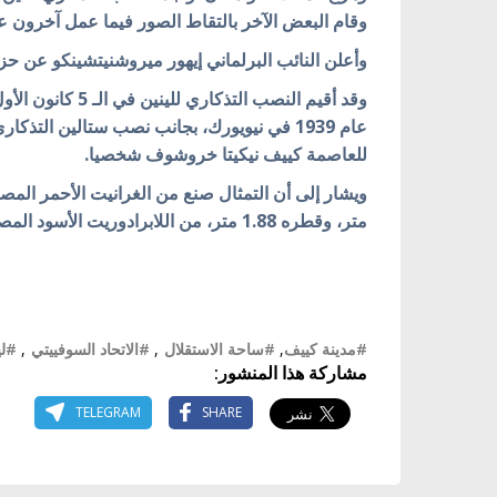
وقام البعض الآخر بالتقاط الصور فيما عمل آخرون عل
وأعلن النائب البرلماني إيهور ميروشنيتشينكو عن ح
عام 1939 في نيويورك، بجانب نصب ستالين الت
للعاصمة كييف نيكيتا خروشوف شخصيا.
متر، وقطره 1.88 متر، من اللابرادوريت الأسود المصقول على المنصة المصنوعة من الغرانيت.
#مدينة كييف
,
#ساحة الاستقلال
,
#الاتحاد السوفييتي
,
#لي
مشاركة هذا المنشور:
TELEGRAM
SHARE