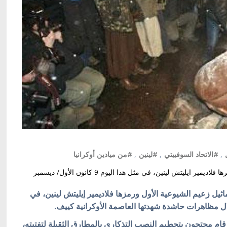
,
#الاتحاد السوفييتي
,
#لينين
,
#من ميادين أوكرانيا
قامَ مجهولون بتحطيم آخر تماثيل زعيم الشيوعية الأول ورمزها فلاديمير ايليتش لينين، في مثل هذا اليوم 9 كانون الأول/ ديسمبر
اثيل زعيم الشيوعية الأول ورمزها فلاديمير إيليتش لينين، في
ام محتجون بتحطيم النصب التذكاري بالمطارق الثقيلة لتفتيته،