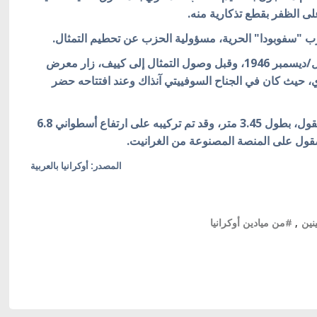
ى الظفر بقطع تذكارية منه.
زب "سفوبودا" الحرية، مسؤولية الحزب عن تحطيم التمثال.
وقد أقيم النصب التذكاري للينين في الـ 5 كانون الأول/ديسمبر 1946، وقبل وصول التمثال إلى كييف، زار معرض
ذكاري، حيث كان في الجناح السوفييتي آنذاك وعند افتتاحه حضر
ويشار إلى أن التمثال صنع من الغرانيت الأحمر المصقول، بطول 3.45 متر، وقد تم تركيبه على ارتفاع أسطواني 6.8
المصدر: أوكرانيا بالعربية
نين
,
#من ميادين أوكرانيا