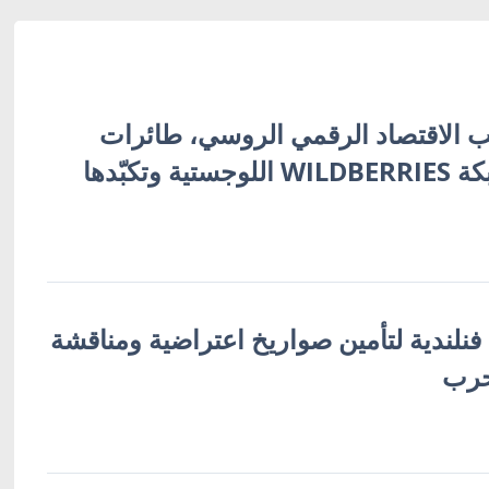
 الاقتصاد الرقمي الروسي، طائرات
أوكرانية تُفجّر شبكة WILDBERRIES اللوجستية وتكبّدها
 فنلندية لتأمين صواريخ اعتراضية ومناقشة
حرب