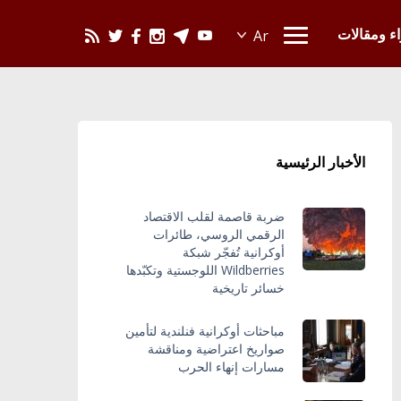
يحدث في العالم
اء ومقالات
الأخبار الرئيسية
ضربة قاصمة لقلب الاقتصاد
الرقمي الروسي، طائرات
أوكرانية تُفجّر شبكة
Wildberries اللوجستية وتكبّدها
خسائر تاريخية
مباحثات أوكرانية فنلندية لتأمين
صواريخ اعتراضية ومناقشة
مسارات إنهاء الحرب