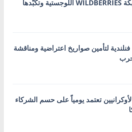
أوكرانية تُفجّر شبكة WILDBERRIES اللوجستية وتكبّدها
 فنلندية لتأمين صواريخ اعتراضية ومناقشة
حرب
لأوكرانيين تعتمد يومياً على حسم الشركاء
ا