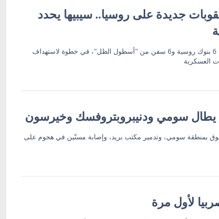
وبات جديدة على روسيا.. سيبيها يحدد
ة
العقوبات تشمل 19 كياناً بينها 6 بنوك روسية و6 سفن من "أسطول الظل"، في خطوة لاستهداف
ات العسكرية
 يطال سومي ودنيبروبتروفسك وخيرسون
ق بمنطقة سومي، وتدمير مكتب بريد، وإصابة مسنّين في هجوم على
بيا لأول مرة