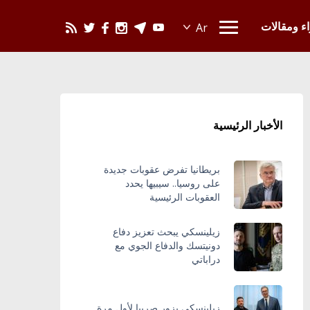
يحدث في العالم
اء ومقالات
الأخبار الرئيسية
بريطانيا تفرض عقوبات جديدة
على روسيا.. سيبيها يحدد
العقوبات الرئيسية
زيلينسكي يبحث تعزيز دفاع
دونيتسك والدفاع الجوي مع
دراباتي
زيلينسكي يزور صربيا لأول مرة