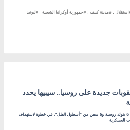
استقلال
,
#مدينة كييف
,
#جمهورية أوكرانيا الشعبية
,
#ليونيد
وبات جديدة على روسيا.. سيبيها يحدد
ة
العقوبات تشمل 19 كياناً بينها 6 بنوك روسية و6 سفن من "أسطول الظل"، في خطوة لاستهداف
ات العسكرية