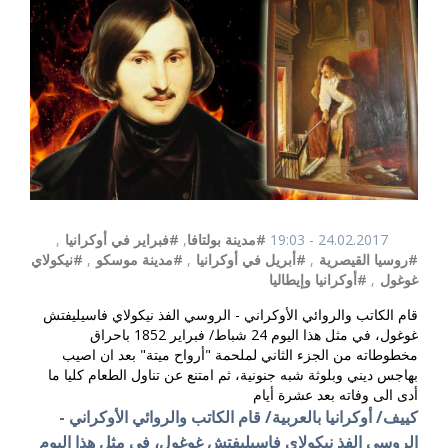
24.02.2017 - 19:03
#مدينة بولتافا
,
#فبراير في أوكرانيا
,
#روسيا القيصرية
,
#أبريل في أوكرانيا
,
#مدينة موسكو
,
#نيكولاي
غوغول
,
#أوكرانيا وإيطاليا
قام الكاتب والروائي الأوكراني - الروسي الفذ نيكولاي فاسيليفتش
غوغول، في مثل هذا اليوم 24 شباط/ فبراير 1852 باحراق
مخطوطاته من الجزء الثاني لملحمة "أرواح ميتة" بعد ان اصيب
بهاجس ديني وبلوثة شبه جنونية، ثم امتنع عن تناول الطعام كليا ما
أدى الى وفاته بعد عشرة أيام
كييف/ أوكرانيا بالعربية/ قام الكاتب والروائي الأوكراني -
الروسي الفذ نيكولاي فاسيليفتش غوغول، في مثل هذا اليوم