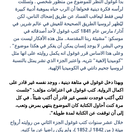
بدأ غوغول النظر للموضوع من منظور شخصي . وتسللت
لرأسه فكرة دينية فحواها أن الرب حباه بموهبة أدبية كبيرة
ليس فقط ليعاقب الفساد عن طريق إضحاك الناس، لكن
ليُظهر لروسيا الطريق الصحيحة للعيش في عالم شرير. في
آذار/ مارس عام 1841 كتب غوغول لأحد أصدقائه في
موسكو: "مشيئة ربنا المقدسة.. مثل هذه الأفكار ليست من
وحي البشر. لا يوجد إنسان يمكن أن يفكر في هكذا موضوع" .
وعلى هذا الاساس قرر غوغول انه يكمل روايته على انها مثل
"كوميديا إلاهية" نثريه. واعتبر الجزء الذي نشر يمثل بالنسبة
لروسيا جحيم دانتي في الكوميديا الإلهية.
وبهذا دخل غوغول في متاهة دينية ، ووجد نفسه غير قادر على
اكمال الرواية. كتب غوغول في اعترافات مؤلف: "جلست
لكي أكتب فوجدت نفسي غير قادر أن أكتب شيئاً . في كل
مرة كنت أحاول الكتابة كان الموضوع ينتهي بمرض وتعب،
إلى أن توقفت عن الكتابة لمدة طويلة".
خلال عشر سنوات كتب غوغول الجزء الثاني من روايته أرواح
ميتة ( من 1842 لـ 1852 )، ولم يكن راضيا عن ما كتبه.