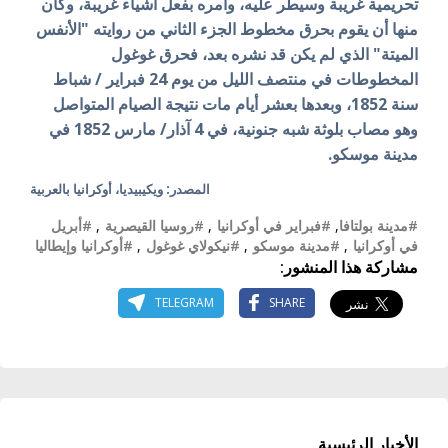
تحريمية غريبة وسيطر عليه، وأمره بفعل أشياء غريبة، وكان
منها أن يقوم بحرق مخطوط الجزء الثاني من روايته "الأنفس
الميتة" الذي لم يكن قد نشره بعد، فحرق غوغول
المخطوطات في منتصف الليل من يوم 24 فبراير / شباط
سنة 1852، وبعدها بعشر أيام مات نتيجة الصيام المتواصل
وهو مصاب بلوثة شبه جنونية، في 4 آذار/ مارس 1852 في
مدينة موسكو.
المصدر: ويكيبيديا، أوكرانيا بالعربية
#مدينة بولتافا
,
#فبراير في أوكرانيا
,
#روسيا القيصرية
,
#أبريل
في أوكرانيا
,
#مدينة موسكو
,
#نيكولاي غوغول
,
#أوكرانيا وإيطاليا
مشاركة هذا المنشور:
TELEGRAM
SHARE
الأخبار الرئيسية