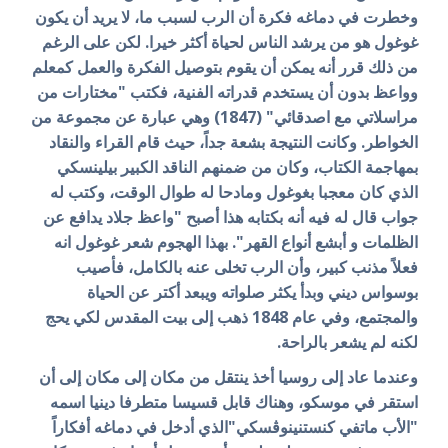
وخطرت في دماغه فكرة أن الرب لسبب ما، لا يريد أن يكون
غوغول هو من يرشد الناس لحياة أكثر خيرا. لكن على الرغم
من ذلك قرر أنه يمكن أن يقوم بتوصيل الفكرة والعمل كمعلم
وواعظ بدون أن يستخدم قدراته الفنية، فكتب "مختارات من
مراسلاتي مع اصدقائي" (1847) وهي عبارة عن مجموعة من
الخواطر. وكانت النتيجة بشعة جداً، حيث قام القراء والنقاد
بمهاجمة الكتاب، وكان من ضمنهم الناقد الكبير بيلينسكي
الذي كان معجبا بغوغول ومادحا له طوال الوقت، وكتب له
جواب قال له فيه أنه بكتابه هذا أصبح "واعظ جلاد يدافع عن
الظلمات و أبشع أنواع القهر". بهذا الهجوم شعر غوغول انه
فعلاً مذنب كبير، وأن الرب تخلى عنه بالكامل، فأصيب
بوسواس ديني وبدأ يكثر صلواته ويبعد أكتر عن الحياة
والمجتمع، وفي عام 1848 ذهب إلى بيت المقدس لكي يحج
لكنه لم يشعر بالراحة.
وعندما عاد إلى روسيا أخذ ينتقل من مكان إلى مكان إلى أن
استقر في موسكو، وهناك قابل قسيسا متطرفا دينيا اسمه
"الأب ماتفي كنستنينوڤسكي"الذي أدخل في دماغه أفكاراً