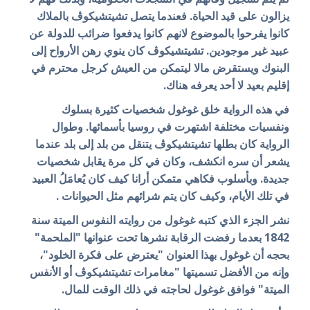
يزالون على قيد الحياة. فعندما يتصل تشيتشيكوڤ بالملاك
كانوا يفرحوا بالموضوع لانهم كانوا يدفعوا ضرائب للدولة عن
عبيد غير موجودين. تشيتشيكوڤ كان ينوي رهن الأرواح إلى
البنوك ويستقرض مالا ليتمكن من العيش كرجل محترم في
إقليم بعيد لا أحد يعرفه هناك.
في هذه الرواية خلق غوغول شخصيات كثيرة بسلوك
ونفسيات مختلفة اشتهرت في روسيا بأسمائها. وطوال
الرواية كان بطلها تشيتشيكوڤ يتنقل من بلد إلى بلد عندما
يشعر أن سره انكشف، وكان في كل مرة يقابل شخصيات
جديدة. وبأسلوب فكاهي متمكن أرانا كيف كان يُعامَلُ العبيد
في تلك الأيام، وكيف كان يتم شرائهم مثل الحيوانات .
نشر الجزء الذي كتبه غوغول من روايته النفوس الميتة سنة
1842 بعدما رفضت الرقابة نشرها تحت عنوانها "الملحمة"
بحجه أن غوغول بهذا العنوان "يعترض على فكرة الخلود"،
وإنه من الأفضل تسميتها "مغامرات تشيتشيكوڤ أو الأنفس
الميتة" فوافق غوغول لحاجته في ذلك الوقت للمال.