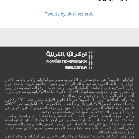
Tweets by ukraineinarabi
"أوكرانيا بالعربية" هي صحيفة عربية الكترونية تصدر من أوكرانيا وتُعنى بتقديم الأخبار
الأوكرانية باللغة العربية ساعية بذلك الى تكوين صورة اعلامية عربية واضحة حول
أوكرانيا مركزة على اهتمامات القارئ العربي، ويتم تحديث موقع الصحيفة بشكل يومي
ومستمر بالسبق الإخباري، وبتطورات الأحداث على الساحة الأوكرانية ويعتمد في تقديمه
للاخبار على المهنية والموضوعية والحيادية التامة.
وقد جائت انطلاقة "أوكرانيا بالعربية" في 16 كانون الأول/ديسمبر عام 2011م لتكون
امتدادا للموقع العربي الاوكراني والذي بدأ عمله الاعلامي منذ 16 أيلول/سبتمبر 2003م
لتكون رائدة الاعلام العربي في أوكرانيا. فهو أول موقع الكتروني أخباري عربي في
أوكرانيا يؤدي رسالته الاعلامية المهنية بكل شفافية و موضوعية.
ويضم الموقع أقساماً تغطي: الأخبار السياسية، والاقتصادية، والرياضية، والاخبار
المتنوعة، وأخبار الجاليات، وأخبار المسلمين في أوكرانيا وكذلك أخبار الدبلوماسية،
ولتقديم نافذة للقارئ على أهم التطورات في الوطن العربي والعالم يقدم الموقع يوميا
أقوال الصحف العربية والعالمية. كما ويضم الموقع قسم "فيديو" الذي يضم تقارير
مصوَّرة بمختلف المجالات.
وقد أولت "أوكرانيا بالعربية" اهتماما كبيرا للكاتب العربي في أوكرانيا والعالم لتكون