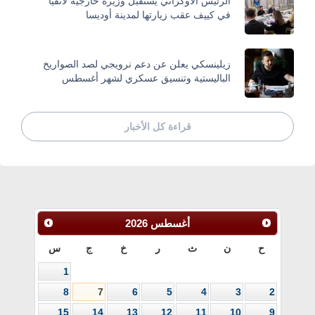
الرئيس الأوكراني يستقبل وزيرة خارجية لاتفيا
في كييف عقب زيارتها لمدينة أوديسا
زيلينسكي يعلن عن دعم نرويجي لصد الصواريخ
الباليستية وتنسيق عسكري لشهر أغسطس
قراءة كل الأخبار
أغسطس
2026
ح
ن
ث
ر
خ
ج
س
1
8
7
6
5
4
3
2
15
14
13
12
11
10
9