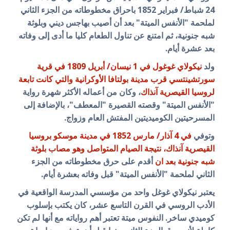
24 شباط/ فبراير 1852 باحراق مخطوطاته من الجزء الثاني
لملحمة "الأنفس الميتة" بعد أن أصيب بهاجس ديني و
بلوثة
شبه جنونية، ثم امتنع عن تناول الطعام كليا ما أدى إلى وفاته
بعد
عشرة أيام.
ولد
نيكولاي غوغول في 1 نيسان/ أبريل 1809 في قرية
سورتشينتسي قرب مدينة بولتافا الأوكرانية والتي كانت تابعة
لروسيا القيصرية آنذاك
، وكان من أعماله الأكثر شهرة رواية
"
الأنفس الميتة
" وقصته القصيرة "المعطف"، بالإضافة إلى
المسرحيتين الكوميديتين المفتش العام وزواج.
وتوفي
في 4 آذار/ مارس 1852 في مدينة موسكو بروسيا
القيصرية آنذاك، نتيجة الصيام المتواصل وهو مصاب بلوثة
شبه جنونية بعد ان
أقدم على حرق مخطوطاته من الجزء
الثاني لملحمة "
الأنفس الميتة
" قبل وفاته بعشرة أيام.
يعتبر نيكولاي غوغل واحد من مؤسسي المدرسة الواقعية في
الأدب الروسي في القرن التاسع عشر، كان يكتب بإسلوب
كوميدي ساخر. النفوس ميتة تعتبر أهم رواياته مع أنها لم تكن