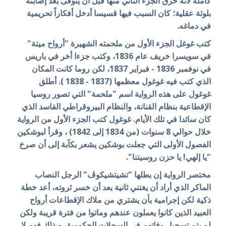
كاملة لأنه حرق الجزء الثاني منها قبل أن يتوفى بعد إصابته
بلوثة عقلية؛ كان السبب فيها قسيسا أدخل أفكاراً تحريمية
في دماغه.
كتب غوغل الجزء الأول من ملحمته الشهيرة "أرواح ميتة"
في سويسرا خريف عام 1836، وكتب جزءا أخر في باريس
في نوفمبر 1836 - فبراير 1837، لكن روما كانت المكان
الذي كتب فيه غوغول معظمها (1837 - 1838 ). أطلق
غوغول على هذه الرواية اسم "ملحمة" التي تصور روسيا
الإقطاعية بنظام القنانة، والنظام البيروقراطي الفاسد الذي
كان سائدا في تلك الأيام. غوغول كتب الجزء الأول من الرواية
خلال حوالي 8 سنوات (من 1834 إلى 1842) ، وقرأ لبوشكين
الفصول الأولى التي جعلت بوشكين يشعر بكآبة إلى أن صرخ
"يا إلهي! يا حزن روسيتنا".
مختصر الرواية إن بطلها "تشيتشيكوڤ" الرجل النصاب
الماكر الذي أراد أن يغتني ثانية بعد أن خسر ثروته، أعد خطة
ذكية لكن إجرامية بأن يشتري من ملاك الإقطاعات أرواح
العبيد الذين كانوا يعملون عندهم وماتوا من فترة قريبة ولكن
لم يتم تسجيل وفاتهم في السجلات الحكومية، وبذلك فهم لا