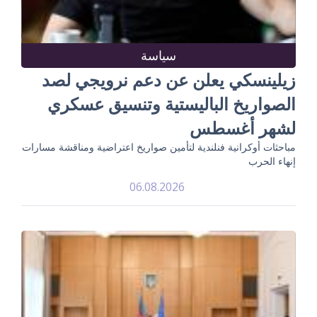
سياسة
زيلينسكي يعلن عن دعم نرويجي لصد
الصواريخ الباليستية وتنسيق عسكري
لشهر أغسطس
مباحثات أوكرانية فنلندية لتأمين صواريخ اعتراضية ومناقشة مسارات
إنهاء الحرب
06.08.2026