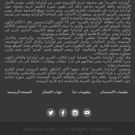
"أوكرانيا بالعربية" هي صحيفة عربية الكترونية تصدر من أوكرانيا وتُعنى بتقديم الأخبار
الأوكرانية باللغة العربية ساعية بذلك الى تكوين صورة اعلامية عربية واضحة حول
أوكرانيا مركزة على اهتمامات القارئ العربي، ويتم تحديث موقع الصحيفة بشكل يومي
ومستمر بالسبق الإخباري، وبتطورات الأحداث على الساحة الأوكرانية ويعتمد في تقديمه
للاخبار على المهنية والموضوعية والحيادية التامة.
وقد جائت انطلاقة "أوكرانيا بالعربية" في 16 كانون الأول/ديسمبر عام 2011م لتكون
امتدادا للموقع العربي الاوكراني والذي بدأ عمله الاعلامي منذ 16 أيلول/سبتمبر 2003م
لتكون رائدة الاعلام العربي في أوكرانيا. فهو أول موقع الكتروني أخباري عربي في
أوكرانيا يؤدي رسالته الاعلامية المهنية بكل شفافية و موضوعية.
ويضم الموقع أقساماً تغطي: الأخبار السياسية، والاقتصادية، والرياضية، والاخبار
المتنوعة، وأخبار الجاليات، وأخبار المسلمين في أوكرانيا وكذلك أخبار الدبلوماسية،
ولتقديم نافذة للقارئ على أهم التطورات في الوطن العربي والعالم يقدم الموقع يوميا
أقوال الصحف العربية والعالمية. كما ويضم الموقع قسم "فيديو" الذي يضم تقارير
مصوَّرة بمختلف المجالات.
وقد أولت "أوكرانيا بالعربية" اهتماما كبيرا للكاتب العربي في أوكرانيا والعالم لتكون
منبرا للاقلام الحرة بنشر مقالاتهم في باب "مقالات وملفات"، اضافة الى باب اللقائات
بشخصيات هامة.
وتتضمن "أوكرانيا بالعربية" كذلك شقها الآخر الناطق باللغة الروسية ليقدم للقارئ
الاوكراني و قراء الفضاء السوفييتي السابق أخبار العالم العربي والاسلامي والجاليات
باللغة الروسية. ناقلة بذلك الحضارة والثقافة العربية الصحيحة لتكوين صورة ايجابية
حول القضايا العربية والدول العربية والاسلامية لدى قارئ الروسية.
تعليمات الاستخدام
معلومات عنا
جهات الاتصال
الصفحة الرئيسية
© Ukraine in Arabic, 2018. All Rights Reserved.