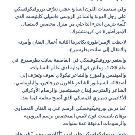
وفي سبعينيات القرن السابع عشر، تعرّف بوروفيكوفسكي
على رجل الدولة والشاعر الروسي فاسيلي كابنيست الذي
كلّفة بتزيين الجزء الداخلي من منزل مخصص لاستقبال
الإمبراطورة في كريمنتشوك.
لاحظت الإمبراطورة يكاتيرينا الثانية أعمال الفنان وأمرته
بالانتقال إلى سانت بطرسبرغ.
واستقر بوروفيكوفسكي في العاصمة سانت بطرسبرغ في
عام 1788، وعاش في البداية لدى عالم اللسانيات،
والمهندس والمؤرخ والشاعر نيكولاي لفوف وتعرّف إلى
أصدقائه السيناتور الشاعر غافريل ديرجافين، والبلوماسي،
الشاعر والمترجم إيفان خيمنيتسير، والرسام الأوكراني
الأكاديمي دميتري لفيتسكي الذي أصبح معلمه فيما بعد.
كما درس بوروفيكوفسكي الرسم على يد الفنان النمساوي
يوهان بابتيست فون لامبي المتخصص برسم البروتريه
والرسومات الدقيقة عدة سنوات.
حصل بوروفيكوفسكي على لقب "أكاديمي معين" في عام