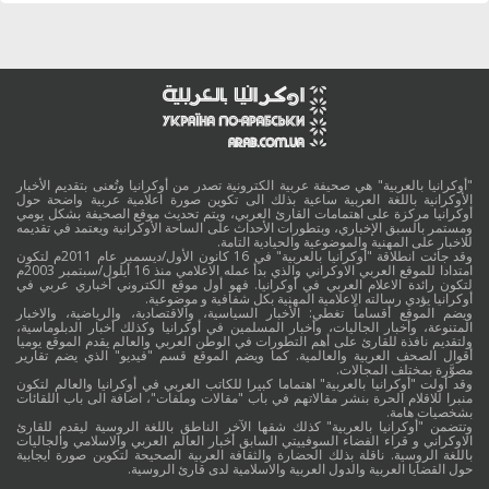
"أوكرانيا بالعربية" هي صحيفة عربية الكترونية تصدر من أوكرانيا وتُعنى بتقديم الأخبار
الأوكرانية باللغة العربية ساعية بذلك الى تكوين صورة اعلامية عربية واضحة حول
أوكرانيا مركزة على اهتمامات القارئ العربي، ويتم تحديث موقع الصحيفة بشكل يومي
ومستمر بالسبق الإخباري، وبتطورات الأحداث على الساحة الأوكرانية ويعتمد في تقديمه
للاخبار على المهنية والموضوعية والحيادية التامة.
وقد جائت انطلاقة "أوكرانيا بالعربية" في 16 كانون الأول/ديسمبر عام 2011م لتكون
امتدادا للموقع العربي الاوكراني والذي بدأ عمله الاعلامي منذ 16 أيلول/سبتمبر 2003م
لتكون رائدة الاعلام العربي في أوكرانيا. فهو أول موقع الكتروني أخباري عربي في
أوكرانيا يؤدي رسالته الاعلامية المهنية بكل شفافية و موضوعية.
ويضم الموقع أقساماً تغطي: الأخبار السياسية، والاقتصادية، والرياضية، والاخبار
المتنوعة، وأخبار الجاليات، وأخبار المسلمين في أوكرانيا وكذلك أخبار الدبلوماسية،
ولتقديم نافذة للقارئ على أهم التطورات في الوطن العربي والعالم يقدم الموقع يوميا
أقوال الصحف العربية والعالمية. كما ويضم الموقع قسم "فيديو" الذي يضم تقارير
مصوَّرة بمختلف المجالات.
وقد أولت "أوكرانيا بالعربية" اهتماما كبيرا للكاتب العربي في أوكرانيا والعالم لتكون
منبرا للاقلام الحرة بنشر مقالاتهم في باب "مقالات وملفات"، اضافة الى باب اللقائات
بشخصيات هامة.
وتتضمن "أوكرانيا بالعربية" كذلك شقها الآخر الناطق باللغة الروسية ليقدم للقارئ
الاوكراني و قراء الفضاء السوفييتي السابق أخبار العالم العربي والاسلامي والجاليات
باللغة الروسية. ناقلة بذلك الحضارة والثقافة العربية الصحيحة لتكوين صورة ايجابية
حول القضايا العربية والدول العربية والاسلامية لدى قارئ الروسية.