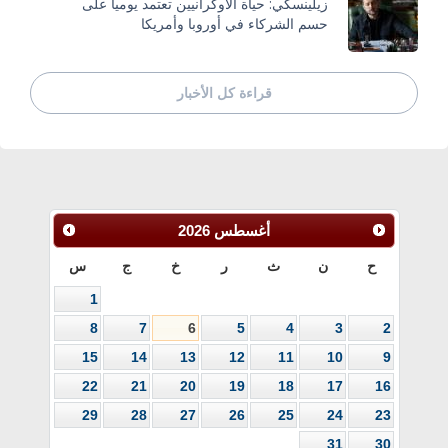
زيلينسكي: حياة الأوكرانيين تعتمد يومياً على
حسم الشركاء في أوروبا وأمريكا
قراءة كل الأخبار
أغسطس
2026
ح
ن
ث
ر
خ
ج
س
1
8
7
6
5
4
3
2
15
14
13
12
11
10
9
22
21
20
19
18
17
16
29
28
27
26
25
24
23
31
30