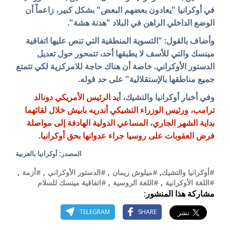
في أوكرانيا
"يعادون بعضهم البعض" بشكل كبير، زاعماً أن
الوضع الداخلي الراهن في البلاد "هدنة هشة".
وأضاف بالقول: "التسوية المنطقية التي تنص عليها اتفاقية
مينسك والتي للأسف لا يطبقها أحد، تتمحور حول تعديل
الدستور الأوكراني. خاصة أن هناك حاجة للامركزية لكي تتمتع
جميع مناطقها بالإستقلالية" على حد قوله.
وفي أخبار أوكرانيا والتشيك، أ
يد الرئيس الأمريكي دونالد
ترامب، ورئيس الوزراء التشيكي أندريه بابيش خلال لقائهما
بداية الشهر الجاري، المساعي الدولية الهادفة إلى مواصلة
فرض العقوبات على روسيا جراء عدوانها بحق أوكرانيا
.
المصدر: أوكرانيا بالعربية
#أوكرانيا والتشيك
,
#ميلوش زيمان
,
#الدستور الأوكراني
,
#أزمة
,
#اللغة الأوكرانية
,
#اللغة الروسية
,
#اتفاقية مينسك للسلام
مشاركة هذا المنشور:
TELEGRAM
SHARE