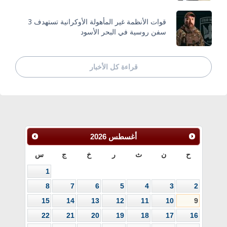
قوات الأنظمة غير المأهولة الأوكرانية تستهدف 3
سفن روسية في البحر الأسود
قراءة كل الأخبار
أغسطس
2026
ح
ن
ث
ر
خ
ج
س
1
8
7
6
5
4
3
2
15
14
13
12
11
10
9
22
21
20
19
18
17
16