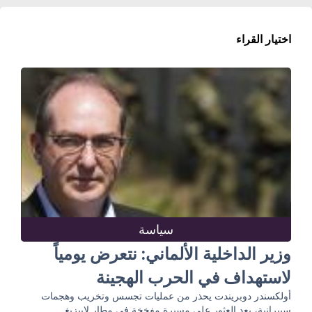
اختيار القراء
سياسة
وزير الداخلية الألماني: نتعرض يومياً
لاستهداف في الحرب الهجينة
أولكسندر دوبريندت يحذر من عمليات تجسس وتخريب وهجمات
سيبرانية، بعد العثور على مسيرة مفخخة في مطار لايبزيغ