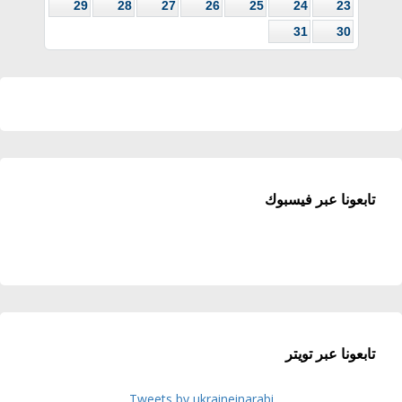
29
28
27
26
25
24
23
31
30
تابعونا عبر فيسبوك
تابعونا عبر تويتر
Tweets by ukraineinarabi