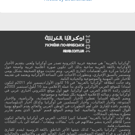
"أوكرانيا بالعربية" هي صحيفة عربية الكترونية تصدر من أوكرانيا وتُعنى بتقديم الأخبار
الأوكرانية باللغة العربية ساعية بذلك الى تكوين صورة اعلامية عربية واضحة حول
أوكرانيا مركزة على اهتمامات القارئ العربي، ويتم تحديث موقع الصحيفة بشكل يومي
ومستمر بالسبق الإخباري، وبتطورات الأحداث على الساحة الأوكرانية ويعتمد في تقديمه
للاخبار على المهنية والموضوعية والحيادية التامة.
وقد جائت انطلاقة "أوكرانيا بالعربية" في 16 كانون الأول/ديسمبر عام 2011م لتكون
امتدادا للموقع العربي الاوكراني والذي بدأ عمله الاعلامي منذ 16 أيلول/سبتمبر 2003م
لتكون رائدة الاعلام العربي في أوكرانيا. فهو أول موقع الكتروني أخباري عربي في
أوكرانيا يؤدي رسالته الاعلامية المهنية بكل شفافية و موضوعية.
ويضم الموقع أقساماً تغطي: الأخبار السياسية، والاقتصادية، والرياضية، والاخبار
المتنوعة، وأخبار الجاليات، وأخبار المسلمين في أوكرانيا وكذلك أخبار الدبلوماسية،
ولتقديم نافذة للقارئ على أهم التطورات في الوطن العربي والعالم يقدم الموقع يوميا
أقوال الصحف العربية والعالمية. كما ويضم الموقع قسم "فيديو" الذي يضم تقارير
مصوَّرة بمختلف المجالات.
وقد أولت "أوكرانيا بالعربية" اهتماما كبيرا للكاتب العربي في أوكرانيا والعالم لتكون
منبرا للاقلام الحرة بنشر مقالاتهم في باب "مقالات وملفات"، اضافة الى باب اللقائات
بشخصيات هامة.
وتتضمن "أوكرانيا بالعربية" كذلك شقها الآخر الناطق باللغة الروسية ليقدم للقارئ
الاوكراني و قراء الفضاء السوفييتي السابق أخبار العالم العربي والاسلامي والجاليات