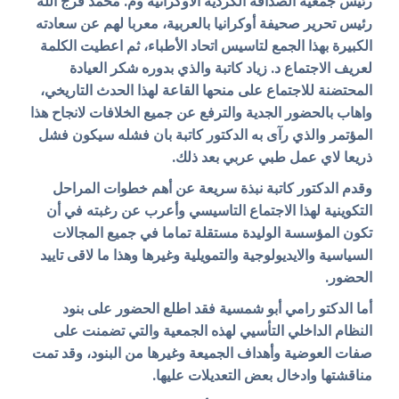
رئيس جمعية الصداقة الكردية الأوكرانية وم. محمد فرج الله
رئيس تحرير صحيفة أوكرانيا بالعربية، معربا لهم عن سعادته
الكبيرة بهذا الجمع لتاسيس اتحاد الأطباء، ثم اعطيت الكلمة
لعريف الاجتماع د. زياد كاتبة والذي بدوره شكر العيادة
المحتضنة للاجتماع على منحها القاعة لهذا الحدث التاريخي،
واهاب بالحضور الجدية والترفع عن جميع الخلافات لانجاح هذا
المؤتمر والذي رآى به الدكتور كاتبة بان فشله سيكون فشل
ذريعا لاي عمل طبي عربي بعد ذلك.
وقدم الدكتور كاتبة نبذة سريعة عن أهم خطوات المراحل
التكوينية لهذا الاجتماع التاسيسي وأعرب عن رغبته في أن
تكون المؤسسة الوليدة مستقلة تماما في جميع المجالات
السياسية والايديولوجية والتمويلية وغيرها وهذا ما لاقى تاييد
الحضور.
أما الدكتو رامي أبو شمسية فقد اطلع الحضور على بنود
النظام الداخلي التأسيي لهذه الجمعية والتي تضمنت على
صفات العوضية وأهداف الجميعة وغيرها من البنود، وقد تمت
مناقشتها وادخال بعض التعديلات عليها.