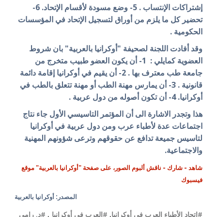
إشتراكات الإنتساب . 5- وضع مسودة لأقسام الإتحاد. 6-
تحضير كل ما يلزم من أوراق لتسجيل الإتحاد في المؤسسات
الحكومية .
وقد أفادت اللجنة لصحيفة "أوكرانيا بالعربية" بان شروط
العضوية كمايلي : 1- أن يكون العضو طبيب متخرج من
جامعة طب معترف بها . 2- أن يقيم في أوكرانيا إقامة دائمة
قانونية . 3- أن يمارس مهنة الطب أو مهنة تتعلق بالطب في
أوكرانيا. 4- أن تكون أصوله من دول عربية .
هذا وتجدر الاشارة الى أن المؤتمر التاسيسي الأول جاء نتاج
اجتماعات عدة لأطباء عرب ومن دول عربية في أوكرانيا
لتاسيس جميعة تدافع عن حقوقهم وترعى شؤونهم المهنية
والاجتماعية.
شاهد - شارك - ناقش ألبوم الصور، على صفحة "أوكرانيا بالعربية" موقع
فيسبوك
المصدر: أوكرانيا بالعربية
#إتحاد الأطباء العرب في أوكرانيا
,
#العرب في أوكرانيا
,
#د. رامي