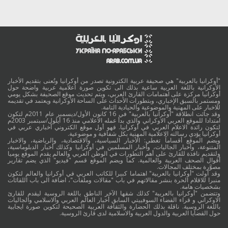
"أوكرانيا بالعربية" هي صحيفة عربية الكترونية تصدر من أوكرانيا وتُعنى بتقديم الأخبار
الأوكرانية باللغة العربية ساعية بذلك الى تكوين صورة اعلامية عربية واضحة حول
أوكرانيا مركزة على اهتمامات القارئ العربي، ويتم تحديث موقع الصحيفة بشكل يومي
ومستمر بالسبق الإخباري، وبتطورات الأحداث على الساحة الأوكرانية ويعتمد في تقديمه
للاخبار على المهنية والموضوعية والحيادية التامة.
وقد جائت انطلاقة "أوكرانيا بالعربية" في 16 كانون الأول/ديسمبر عام 2011م لتكون
امتدادا للموقع العربي الاوكراني والذي بدأ عمله الاعلامي منذ 16 أيلول/سبتمبر 2003م
لتكون رائدة الاعلام العربي في أوكرانيا. فهو أول موقع الكتروني أخباري عربي في
أوكرانيا يؤدي رسالته الاعلامية المهنية بكل شفافية و موضوعية.
ويضم الموقع أقساماً تغطي: الأخبار السياسية، والاقتصادية، والرياضية، والاخبار
المتنوعة، وأخبار الجاليات، وأخبار المسلمين في أوكرانيا وكذلك أخبار الدبلوماسية،
ولتقديم نافذة للقارئ على أهم التطورات في الوطن العربي والعالم يقدم الموقع يوميا
أقوال الصحف العربية والعالمية. كما ويضم الموقع قسم "فيديو" الذي يضم تقارير
مصوَّرة بمختلف المجالات.
وقد أولت "أوكرانيا بالعربية" اهتماما كبيرا للكاتب العربي في أوكرانيا والعالم لتكون
منبرا للاقلام الحرة بنشر مقالاتهم في باب "مقالات وملفات"، اضافة الى باب اللقائات
بشخصيات هامة.
وتتضمن "أوكرانيا بالعربية" كذلك شقها الآخر الناطق باللغة الروسية ليقدم للقارئ
الاوكراني و قراء الفضاء السوفييتي السابق أخبار العالم العربي والاسلامي والجاليات
باللغة الروسية. ناقلة بذلك الحضارة والثقافة العربية الصحيحة لتكوين صورة ايجابية
حول القضايا العربية والدول العربية والاسلامية لدى قارئ الروسية.