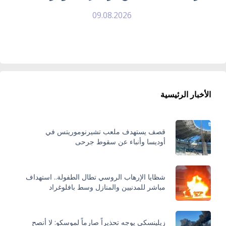
09.08.2026
الأخبار الرئيسية
قصف يستهدف ملعب تشيرنوموريتس في
أوديسا وأنباء عن سقوط جرحى
شظايا الإرهاب الروسي تطال الطفولة.. استهداف
مباشر للمدنيين والمنازل وسط بافلوغراد
زيلينسكي يوجه تحذيراً صارماً لموسكو: لا أنصح