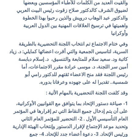
والقيت العديد من الكلمات للأطباء المؤسسين وبعضها
لضيوق الشرف كالدكتور صلاح زقوت رئيس البيت العربي
والدكتور عبد الوهاب درويش والذين رحبوا بهذا الخطوة
واهميتها في ترسيخ العلاقات المهنية بين الدول العربية
وأوكرانيا
وفي ختام الاجتماع تم انتخاب اللجنة التحضيرية بالطريقة
السرية، لتاسيس الجمعية والتي أقرت اعضائها كمايلي: د. زياد
كاتبة ود. سعيد سلام للمتابعة والتنسيق، د. إسلام دبابسة
أمين سر اللجنة، د. موسى عرادة مقرر الاجتماعات، أما
رئيس اللجنة فقد منح الاعضاء ثقتهم للدكتور رامي أبو
شمسية.. تقديرا له على جهوده وعرفانا بدوره.
وقد كلفت اللجنة التحضيرية بالمهام الأتية :
1- صياغة دستور الإتحاد بما يتوافق مع القوانيين الأوكرانية،
على أن يتم إدخال جميع النقاط التي تم إقرارها في المؤتمر
العام التأسيسي الأول . 2- التحضير للمؤتمر العام الثاني
وتحديد موعد الإجتماع لإقرار الدستور وإنتخاب الهيئة الإدارية
ورئيس الإتحاد. 3- دعوة أعضاء جدد للإتحاد. 4- جمع