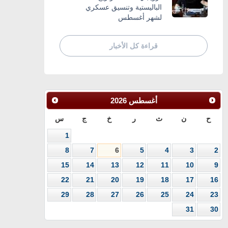
الباليستية وتنسيق عسكري
لشهر أغسطس
قراءة كل الأخبار
أغسطس
2026
ح
ن
ث
ر
خ
ج
س
1
8
7
6
5
4
3
2
15
14
13
12
11
10
9
22
21
20
19
18
17
16
29
28
27
26
25
24
23
31
30