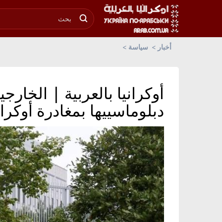
أخبار
سياسة
أوكرانيا بالعربية | الخارجي
دبلوماسييها بمغادرة أوكران