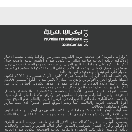
"أوكرانيا بالعربية" هي صحيفة عربية الكترونية تصدر من أوكرانيا وتُعنى بتقديم الأخبار
الأوكرانية باللغة العربية ساعية بذلك الى تكوين صورة اعلامية عربية واضحة حول
أوكرانيا مركزة على اهتمامات القارئ العربي، ويتم تحديث موقع الصحيفة بشكل يومي
ومستمر بالسبق الإخباري، وبتطورات الأحداث على الساحة الأوكرانية ويعتمد في تقديمه
للاخبار على المهنية والموضوعية والحيادية التامة.
وقد جائت انطلاقة "أوكرانيا بالعربية" في 16 كانون الأول/ديسمبر عام 2011م لتكون
امتدادا للموقع العربي الاوكراني والذي بدأ عمله الاعلامي منذ 16 أيلول/سبتمبر 2003م
لتكون رائدة الاعلام العربي في أوكرانيا. فهو أول موقع الكتروني أخباري عربي في
أوكرانيا يؤدي رسالته الاعلامية المهنية بكل شفافية و موضوعية.
ويضم الموقع أقساماً تغطي: الأخبار السياسية، والاقتصادية، والرياضية، والاخبار
المتنوعة، وأخبار الجاليات، وأخبار المسلمين في أوكرانيا وكذلك أخبار الدبلوماسية،
ولتقديم نافذة للقارئ على أهم التطورات في الوطن العربي والعالم يقدم الموقع يوميا
أقوال الصحف العربية والعالمية. كما ويضم الموقع قسم "فيديو" الذي يضم تقارير
مصوَّرة بمختلف المجالات.
وقد أولت "أوكرانيا بالعربية" اهتماما كبيرا للكاتب العربي في أوكرانيا والعالم لتكون
منبرا للاقلام الحرة بنشر مقالاتهم في باب "مقالات وملفات"، اضافة الى باب اللقائات
بشخصيات هامة.
وتتضمن "أوكرانيا بالعربية" كذلك شقها الآخر الناطق باللغة الروسية ليقدم للقارئ
الاوكراني و قراء الفضاء السوفييتي السابق أخبار العالم العربي والاسلامي والجاليات
باللغة الروسية. ناقلة بذلك الحضارة والثقافة العربية الصحيحة لتكوين صورة ايجابية