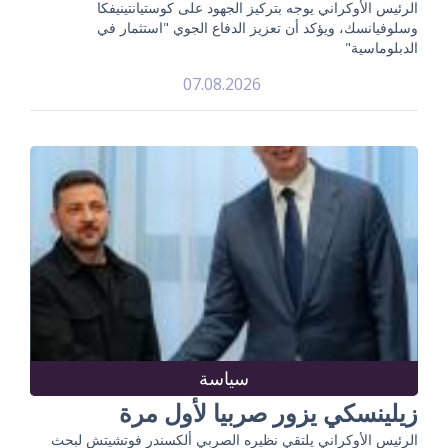
الرئيس الأوكراني يوجه بتركيز الجهود على كوستيانتينيفكا
وسلوفيانسك، ويؤكد أن تعزيز الدفاع الجوي "استثمار في
الدبلوماسية"
07.08.2026
سياسة
زيلينسكي يزور صربيا لأول مرة
الرئيس الأوكراني يلتقي نظيره الصربي ألكسندر فوتشيتش لبحث