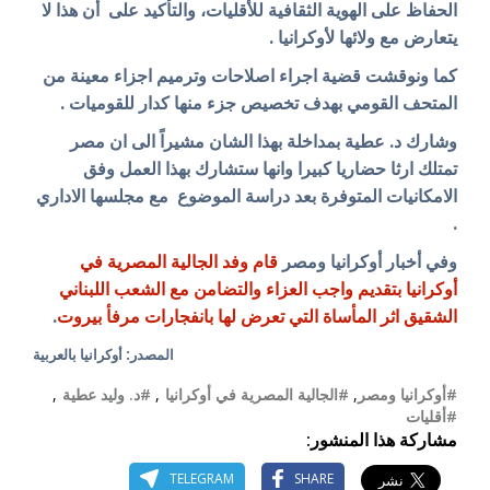
الحفاظ على الهوية الثقافية للأقليات، والتأكيد على أن هذا لا
يتعارض مع ولائها لأوكرانيا .
كما ونوقشت قضية اجراء اصلاحات وترميم اجزاء معينة من
المتحف القومي بهدف تخصيص جزء منها كدار للقوميات .
وشارك د. عطية بمداخلة بهذا الشان مشيراً الى ان مصر
تمتلك ارثا حضاريا كبيرا وانها ستشارك بهذا العمل وفق
الامكانيات المتوفرة بعد دراسة الموضوع مع مجلسها الاداري
.
وفي أخبار أوكرانيا ومصر
قام وفد الجالية المصرية في
أوكرانيا بتقديم واجب العزاء والتضامن مع الشعب اللبناني
الشقيق اثر المأساة التي تعرض لها بانفجارات مرفأ بيروت
.
المصدر: أوكرانيا بالعربية
#أوكرانيا ومصر
,
#الجالية المصرية في أوكرانيا
,
#د. وليد عطية
,
#أقليات
مشاركة هذا المنشور:
TELEGRAM
SHARE