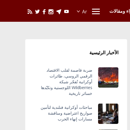
يحدث في العالم
اء ومقالات
الأخبار الرئيسية
ضربة قاصمة لقلب الاقتصاد
الرقمي الروسي، طائرات
أوكرانية تُفجّر شبكة
Wildberries اللوجستية وتكبّدها
خسائر تاريخية
مباحثات أوكرانية فنلندية لتأمين
صواريخ اعتراضية ومناقشة
مسارات إنهاء الحرب