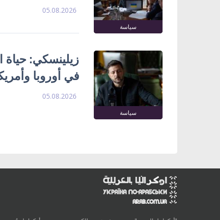
05.08.2026
سياسة
زيلينسكي: حياة ا
في أوروبا وأمريك
05.08.2026
سياسة