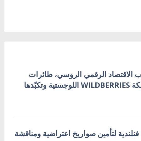
 الاقتصاد الرقمي الروسي، طائرات
أوكرانية تُفجّر شبكة WILDBERRIES اللوجستية وتكبّدها
 فنلندية لتأمين صواريخ اعتراضية ومناقشة