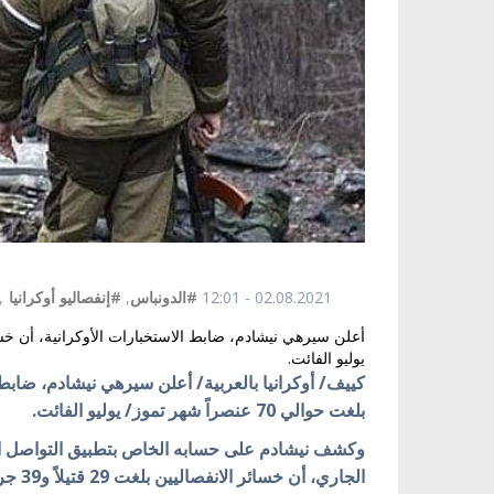
02.08.2021 - 12:01
#الدونباس
,
#إنفصاليو أوكرانيا
,
يوليو الفائت.
كييف/ أوكرانيا بالعربية/ أعلن سيرهي نيشادم، ضابط ا
بلغت حوالي 70 عنصراً شهر تموز/ يوليو الفائت.
الجاري، أن خسائر الانفصاليين بلغت 29 قتيلاً و39 جريحاً.