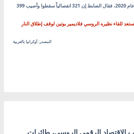
أما منذ بدء الهدنة الشاملة في الدونباس أواخر يوليو عام 2020، فقال الضابط إن 321 انفصالياً سقطوا وأصيب 399
ستعد للقاء نظيره الروسي فلاديمير بوتين لوقف إطلاق النار
المصدر: أوكرانيا بالعربية
 الاقتصاد الرقمي الروسي، طائرات