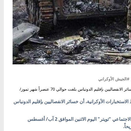
#الجيش الأوكراني
أعلن سيرهي نيشادم، ضابط الاستخبارات الأوكرانية، أن خسائر الانفصاليين بإقليم الدونباس بلغت حوالي 70 عنصراً شهر تموز/
لاستخبارات الأوكرانية، أن خسائر الانفصاليين بإقليم الدونباس
وكشف نيشادم على حسابه الخاص بتطبيق التواصل الاجتماعي "تويتر" اليوم الاثنين الموافق 2 آب/ أغسطس