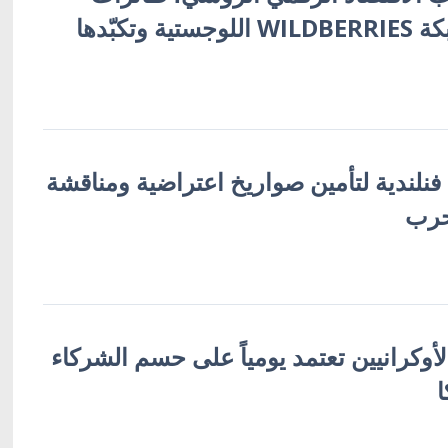
أوكرانية تُفجّر شبكة WILDBERRIES اللوجستية وتكبّدها
 فنلندية لتأمين صواريخ اعتراضية ومناقشة
حرب
لأوكرانيين تعتمد يومياً على حسم الشركاء
ا