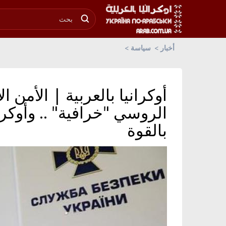
أخبار
سياسة
أوكرانيا بالعربية | الأمن 
الروسي "خرافية" .. وأوكران
بالقوة