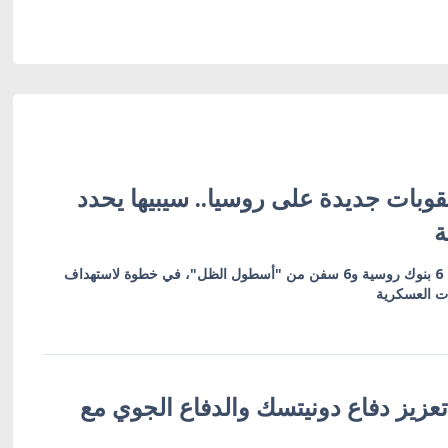
وبات جديدة على روسيا.. سيبيها يحدد
ة
العقوبات تشمل 19 كياناً بينها 6 بنوك روسية و6 سفن من "أسطول الظل"، في خطوة لاستهداف
ات العسكرية
عزيز دفاع دونيتسك والدفاع الجوي مع