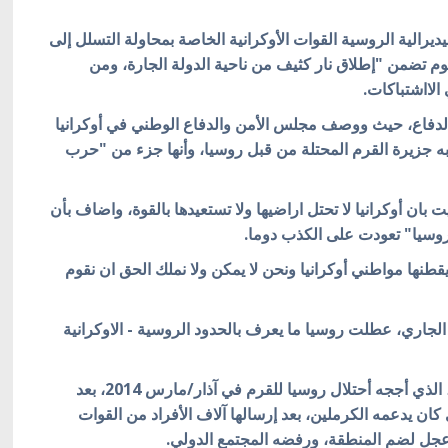
ديرالية الروسية القوات الأوكرانية الخاصة بمحاولة التسلل إلى
جوم تضمن "إطلاق نار كثيف من ناحية الدولة الجارة، ومن
الااشتباكات.
الدفاع، حيث ووصف مجلس الأمن والدفاع الوطني في أوكرانيا
به جزيرة القرم المحتلة من قبل روسيا، وأنها جزء من "حرب
 بان أوكرانيا لا تحتل اراضيها ولا تستعيدها بالقوة، واضاف
بأن
وسيا" تعودت على الكذب دوما.
طنها مواطني أوكرانيا ونحن لا يمكن ولا نملك الحق ان نقوم
ى أن صباح يوم 7 آب/أغسطس الجاري، عطلت روسيا ما يعرف بالحدود الروسية - الاوكرانية
حيث ستزيد تلك الاتهامات التوتر بين روسيا وأوكرانيا، الذي أججه أحتلال روسيا للقرم في آذار/مارس 2014، بعد
كان يدعمه الكرملين، بعد إرسالها آلاف الأفراد من القوات
 عجل لضم المنطقة، ورفضه المجتمع الدولي.