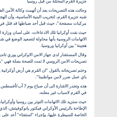
جزيرة القرم المحتلة من قبل روسيا
وجائت هذه التصريحات بعد أن أتهمت وكالة الأمن الفي
شبه جزيرة القرم، لتخريب البنية الأساسية، وأن اله
مركبات مصفحة"، حيث قبل
أحد ضباطها قد قتل في 
حيث نفت أوكرانيا تلك الادعاءات، على لسان وزارة 
الاتهامات الروسية بأنها محاولة لتصعيد الوضع في ش
هجينة" بين أوكرانيا وروسيا.
وقال المستشار لدى جهاز الامن الاوكراني يوري تانديت
تصريحات الامن الروسي لا تمت للصحة بصلة فهي "ر
وختم تصريحاته بالقول "ان القرم هي أرض أوكرانية يق
باي عمل ضرر لامن مواطنينا".
هذه وتجدر الاشارة ال
في القرم لاسباب غير معلنه.
الإطاحة بالرئيس الأوكراني فيكتور يانوكوفيتش، الذي 
الخاصة للسيطرة عليها، وإجراء "استفتاء" أعد على