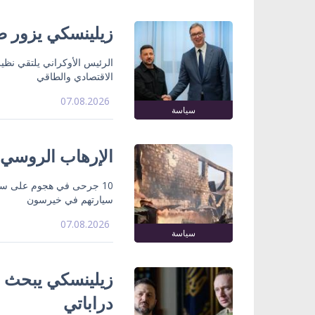
زيلينسكي يزور صر
الرئيس الأوكراني يلتقي نظي
الاقتصادي والطاقي
07.08.2026
سياسة
الإرهاب الروسي
10 جرحى في هجوم على سو
سيارتهم في خيرسون
07.08.2026
سياسة
زيلينسكي يبحث ت
دراباتي