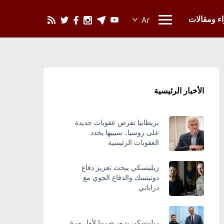
يحدث في العالم
اء ومقالات
الأخبار الرئيسية
بريطانيا تفرض عقوبات جديدة
على روسيا.. سيبيها يحدد
العقوبات الرئيسية
زيلينسكي يبحث تعزيز دفاع
دونيتسك والدفاع الجوي مع
دراباتي
زيلينسكي يزور صربيا لأول مرة