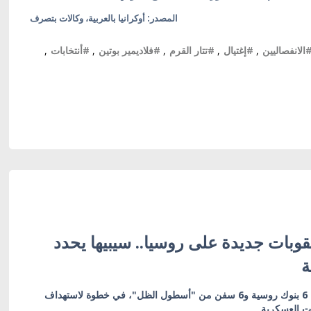
المصدر: أوكرانيا بالعربية، وكالات بتصرف
الانفصاليين
,
#إغتيال
,
#تتار القرم
,
#فلاديمير بوتين
,
#أنتخابات
,
وبات جديدة على روسيا.. سيبيها يحدد
ة
العقوبات تشمل 19 كياناً بينها 6 بنوك روسية و6 سفن من "أسطول الظل"، في خطوة لاستهداف
ات العسكرية