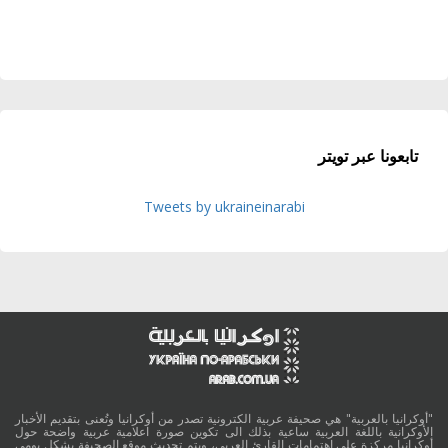
تابعونا عبر تويتر
Tweets by ukraineinarabi
"أوكرانيا بالعربية" هي صحيفة عربية الكترونية تصدر من أوكرانيا وتُعنى بتقديم الأخبار
الأوكرانية باللغة العربية ساعية بذلك الى تكوين صورة اعلامية عربية واضحة حول
أوكرانيا مركزة على اهتمامات القارئ العربي، ويتم تحديث موقع الصحيفة بشكل يومي