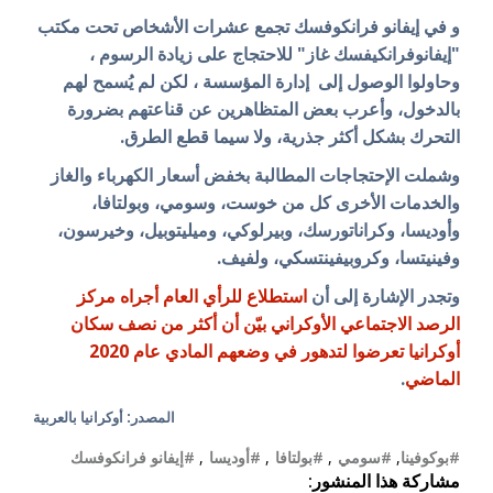
و في إيفانو فرانكوفسك تجمع عشرات الأشخاص تحت مكتب
"إيفانوفرانكيفسك غاز" للاحتجاج على زيادة الرسوم ،
وحاولوا الوصول إلى إدارة المؤسسة ، لكن لم يُسمح لهم
بالدخول، وأعرب بعض المتظاهرين عن قناعتهم بضرورة
التحرك بشكل أكثر جذرية، ولا سيما قطع الطرق.
وشملت الإحتجاجات المطالبة بخفض أسعار الكهرباء والغاز
والخدمات الأخرى كل من خوست، وسومي، وبولتافا،
وأوديسا، وكراناتورسك، وبيرلوكي، وميليتوبيل، وخيرسون،
وفينيتسا، وكروبيفينتسكي، ولفيف.
وتجدر الإشارة إلى أن
استطلاع للرأي العام أجراه مركز
الرصد الاجتماعي الأوكراني
بيّن
أن أكثر من نصف سكان
أوكرانيا تعرضوا لتدهور في وضعهم المادي عام 2020
الماضي
.
المصدر: أوكرانيا بالعربية
#بوكوفينا
,
#سومي
,
#بولتافا
,
#أوديسا
,
#إيفانو فرانكوفسك
مشاركة هذا المنشور: