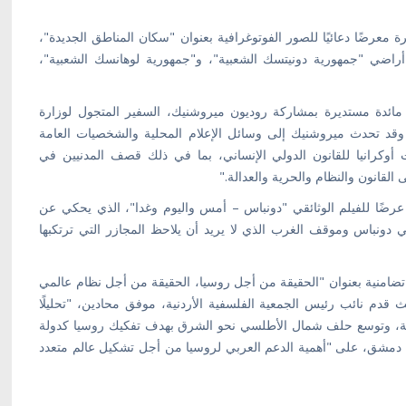
ي القاهرة معرضًا دعائيًا للصور الفوتوغرافية بعنوان "سكان المناطق الجديدة"،
راضي "جمهورية دونيتسك الشعبية"، و"جمهورية لوهانسك الشعبية"،
إسكندرية مائدة مستديرة بمشاركة روديون ميروشنيك، السفير المتجول لوزارة
". وقد تحدث ميروشنيك إلى وسائل الإعلام المحلية والشخصيات العامة
 أوكرانيا للقانون الدولي الإنساني، بما في ذلك قصف المدنيين في
القانون والنظام والحرية والعدالة."
القاهرة عرضًا للفيلم الوثائقي "دونباس – أمس واليوم وغدا"، الذي يحكي عن
ي دونباس وموقف الغرب الذي لا يريد أن يلاحظ المجازر التي ترتكبها
ن ندوة تضامنية بعنوان "الحقيقة من أجل روسيا، الحقيقة من أجل نظام عالمي
ث قدم نائب رئيس الجمعية الفلسفية الأردنية، موفق محادين، "تحليلًا
شرقية، وتوسع حلف شمال الأطلسي نحو الشرق بهدف تفكيك روسيا كدولة
 دمشق، على "أهمية الدعم العربي لروسيا من أجل تشكيل عالم متعدد