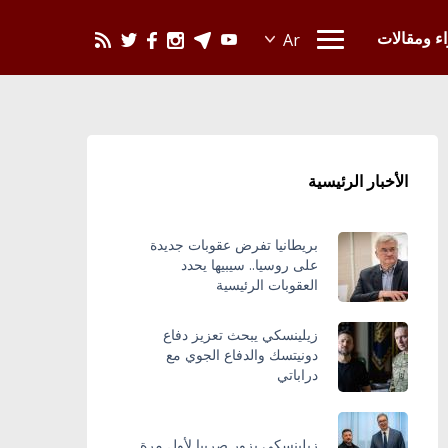
يحدث في العالم
اء ومقالات
الأخبار الرئيسية
بريطانيا تفرض عقوبات جديدة
على روسيا.. سيبيها يحدد
العقوبات الرئيسية
زيلينسكي يبحث تعزيز دفاع
دونيتسك والدفاع الجوي مع
دراباتي
زيلينسكي يزور صربيا لأول مرة