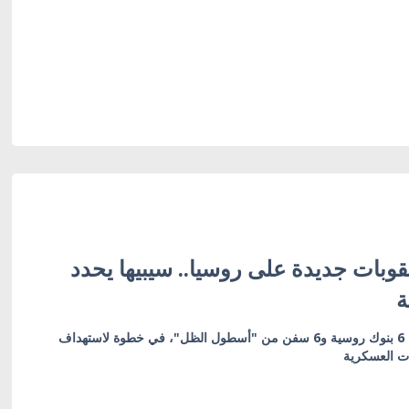
وبات جديدة على روسيا.. سيبيها يحدد
ة
العقوبات تشمل 19 كياناً بينها 6 بنوك روسية و6 سفن من "أسطول الظل"، في خطوة لاستهداف
ات العسكرية