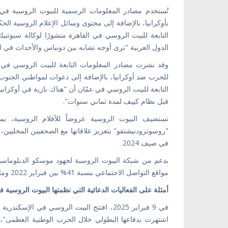
تُستخدم مصادر المعلومات الرسمية للبيوت الروسية في 
التابعة للبيت الروسي في القاهرة منشورًا لوكالة سبوتني
الدول العربية "ترى أوجه تشابه بين دونباس والأحداث في
وقد نشرت مصادر المعلومات التابعة للبيت الروسي في ت
للحرب ضد أوكرانيا، بالإضافة إلى دعوات لمواطني الجنوب 
التابعة للبيت الروسي في عمّان أن "هناك نازية في أوكران
قبل نظام كييف لمدة ثماني سنوات".
تستضيف البيوت الروسية عروضاً للأفلام الروسية، بما 
"روسوترودنيشتفو" بتعزيز علاقاتها مع الصحفيين المحليين،
في صيف 2024.
بدعم من شبكة البيوت الروسية لجهود موسكو الدبلوماسي
مواقع التواصل الاجتماعي بنسبة 41% بين فبراير 2022 ومارس 2023.
أمثلة على الفعاليات الدعائية التي نظمتها البيوت الروسي
في 9 فبراير 2025، افتتح البيت الروسي في ال
اشتهرت بدفاعها البطولي خلال الحرب الوطنية العظمى"، ك