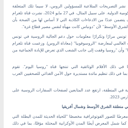
نشر التصريحات المتلاعبة للمسؤولين الروس، لا سيما تلك المتعلقة
بأوكرانيا، بالإضافة إلى محتوى وسائل الإعلام الروسية الحكومية الدولية. على سبيل المثال، في 27 مايو 2024، نشرت قناة تلغرام
ك يتضمن عددًا من الادعاءات الكاذبة التي لا أساس لها من الصحة بأن
 الشرق الأوسط" لأن "دونباس كانت مهيأة لنفس مصير قطاع غزة".
ونس مرارًا وتكرارًا معلومات حول دعم الجالية الروسية في تونس
العالمي لمعارضة "الروسوفوبيا" (معاداة الروس). وزعمت قناة تلغرام
يا" وأن "روسيا وقفت إلى جانب الشعب الذي تعرض للإبادة الجماعية من
في ذلك الأفلام الوثائقية التي تنتجها قناة "روسيا اليوم". تقوم
 بما في ذلك تنظيم مائدة مستديرة حول الأمن الغذائي للصحفيين العرب
ة في المنطقة، ارتفع عدد المتابعين لصفحات السفارات الروسية على
ة في منطقة الشرق الأوسط وشمال أفريقيا
إسكندرية معرضًا للصور الفوتوغرافية مخصصًا "للحياة الحديثة للمدن البطلة التي
ما شمل المعرض أيضًا المدن الأوكرانية المحتلة مؤقتًا، بما في ذلك