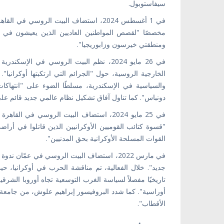
سيفاستوبول.
في 1 أغسطس 2024، استضاف البيت الروسي ف
مخصصًا "لقصص المواطنين العاديين الذين يعيشون في أ
ومنطقتي خيرسون وزابوريجيا".
في 26 مايو 2024، نظم البيت الروسي في ال
الخارجية الروسية، حول "الجرائم التي ارتكبتها أوكرانيا
والسياسية في الإسكندرية، مسلطًا الضوء على "انتهاكات
دونباس". كما تناول آفاق تشكيل نظام عالمي جديد قائم على 
في 25 مايو 2024، استضاف البيت الروسي في 
"قسوة كتائب القوميين الأوكرانيين الذين قاتلوا في أراض
القوات المسلحة الأوكرانية بحق المدنيين".
في مارس 2022، استضاف البيت الروسي في عمّا
جديد". خلال الفعالية، تم مناقشة الحرب في أوكرانيا، حي
تاريخيًا مفصلاً لسياسة الغرب التوسعية تجاه أوروبا ال
أوراسية". كما شدد البروفيسور إبراهيم علوش، من جامعة
الأقطاب".